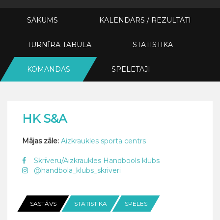
SĀKUMS
KALENDĀRS / REZULTĀTI
TURNĪRA TABULA
STATISTIKA
KOMANDAS
SPĒLĒTĀJI
HK S&A
Mājas zāle:
Aizkraukles sporta centrs
Skrīveru/Aizkraukles Handbools klubs
@handbola_klubs_skriveri
SASTĀVS
STATISTIKA
SPĒLES