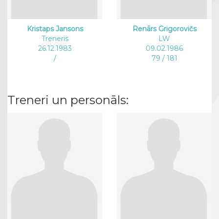
Kristaps Jansons
Renārs Grigorovičs
Treneris
LW
26.12.1983
09.02.1986
/
79 / 181
Treneri un personāls: