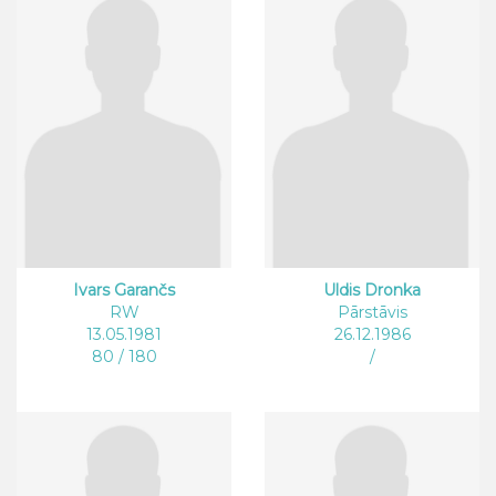
Ivars Garančs
Uldis Dronka
RW
Pārstāvis
13.05.1981
26.12.1986
80 / 180
/