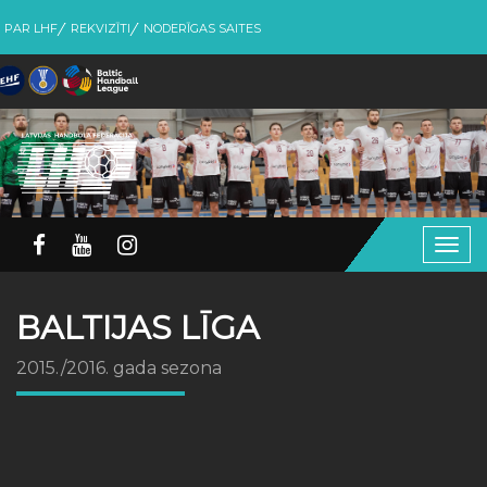
PAR LHF
REKVIZĪTI
NODERĪGAS SAITES
Togg
navig
BALTIJAS LĪGA
2015./2016. gada sezona