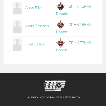
ZRHK TENAX
Ansis Bilkštis
Dobele
ZRHK TENAX
Andis Ērmanis
Dobele
ZRHK TENAX
Elvijs Lazda
Dobele
© 2026 / LATVIJAS HANDBOLA FEDERĀCIJA.