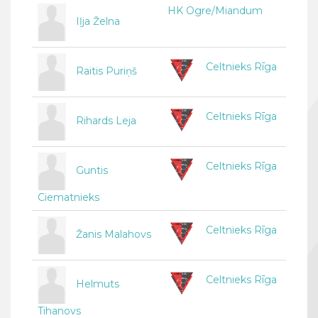
HK Ogre/Miandum
Iļja Želna
Celtnieks Rīga
Raitis Puriņš
Celtnieks Rīga
Rihards Leja
Celtnieks Rīga
Guntis
Ciematnieks
Celtnieks Rīga
Žanis Malahovs
Celtnieks Rīga
Helmuts
Tihanovs