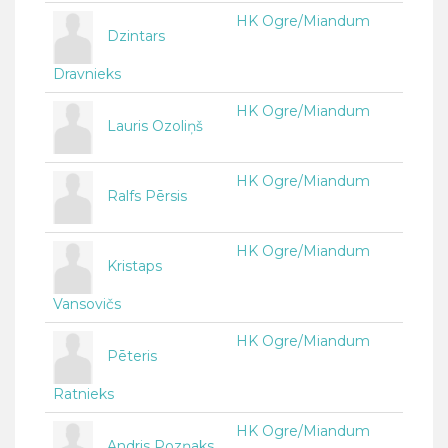
HK Ogre/Miandum
Dzintars
Dravnieks
HK Ogre/Miandum
Lauris Ozoliņš
HK Ogre/Miandum
Ralfs Pērsis
HK Ogre/Miandum
Kristaps
Vansovičs
HK Ogre/Miandum
Pēteris
Ratnieks
HK Ogre/Miandum
Andris Pozņaks