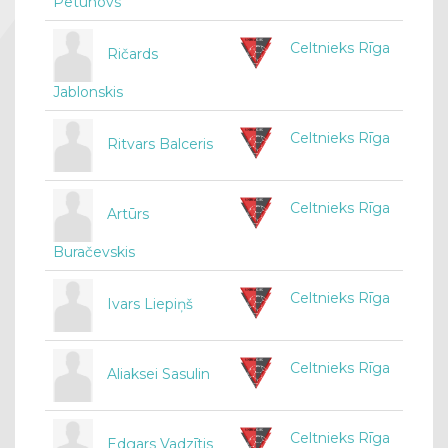
Petuhovs
Celtnieks Rīga
Ričards
Jablonskis
Celtnieks Rīga
Ritvars Balceris
Celtnieks Rīga
Artūrs
Buračevskis
Celtnieks Rīga
Ivars Liepiņš
Celtnieks Rīga
Aliaksei Sasulin
Celtnieks Rīga
Edgars Vadzītis