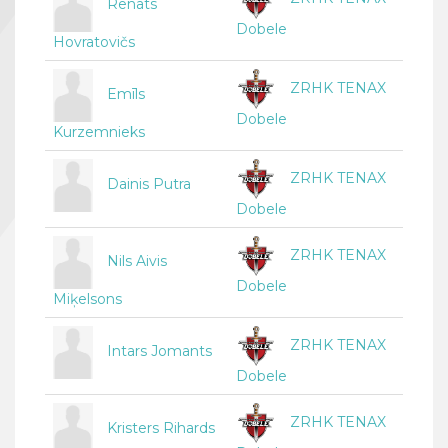
Renāts
Dobele
Hovratovičs
ZRHK TENAX
Emīls
Dobele
Kurzemnieks
ZRHK TENAX
Dainis Putra
Dobele
ZRHK TENAX
Nils Aivis
Dobele
Miķelsons
ZRHK TENAX
Intars Jomants
Dobele
ZRHK TENAX
Kristers Rihards