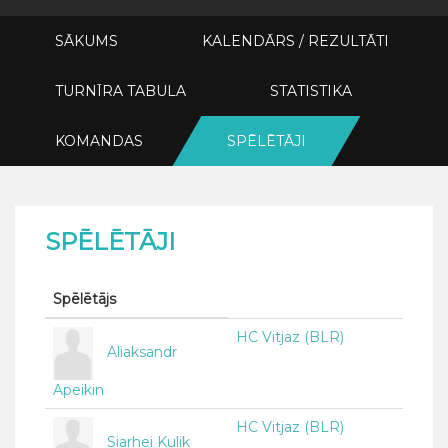
SĀKUMS
KALENDĀRS / REZULTĀTI
TURNĪRA TABULA
STATISTIKA
KOMANDAS
SPĒLĒTĀJI
SPĒLĒTĀJI
Spēlētājs
HC Vitjaz (BLR)
Aliaksandr
Apeikin
HC Vitjaz (BLR)
Siarhei Kulik