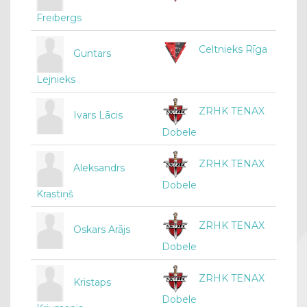
Freibergs
Celtnieks Rīga
Guntars
Lejnieks
ZRHK TENAX
Ivars Lācis
Dobele
ZRHK TENAX
Aleksandrs
Dobele
Krastiņš
ZRHK TENAX
Oskars Arājs
Dobele
ZRHK TENAX
Kristaps
Dobele