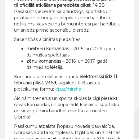
tā
oficiālā atklāšana paredzēta plkst. 14.00
.
Pasākums iecerēts kā draudzīgs, sportisks un
pozitīvām emocijām piepildīts mini handbola
notikums, kas veicina bērnu interesi par handbolu
un sniedz pirmo sacensību pieredzi.
Sacensībās aicinātas piedalīties:
meiteņu komandas
– 2015. un 2016. gadā
dzimušas spēlētājas,
zēnu komandas
– 2016. un 2017. gadā
dzimuši spēlētāji.
Komandu pieteikšanās notiek
elektroniski līdz 11.
februāra plkst. 23.59
, aizpildot tiešsaistes
pieteikuma formu:
ej.uz/minihb
Aicinām trenerus un sporta skolas laicīgi pieteikt
savas komandas un kopā radīt krāsainu, sportisku
un sirsnīgu mini handbola svētku atmosfēru
Ulbrokā!
Pasākumu atbalsta Ropažu novada pašvaldība,
Ulbrokas Sporta komplekss, Izglītības un zinātnes
ministrija, Eiropas Handbola federācija, SIA “Snacks