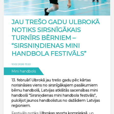
JAU TREŠO GADU ULBROKĀ
NOTIKS SIRSNĪGĀKAIS
TURNĪRS BĒRNIEM –
“SIRSNIŅDIENAS MINI
HANDBOLA FESTIVĀLS”
10.02.2026 13:22
Mini handbols
13. februārī Ulbrokā jau trešo gadu pēc kārtas
norisināsies viens no sirsnīgākajiem pasākumiem
bērnu handbolā, Latvijas atklātās sacensības mini
handbolā “Sirsniņdienas mini handbola festivāls”,
pulcējot jaunos handbolistus no dažādiem Latvijas
reģioniem.
Festivāls notiks
Ulbrokas sporta kompleksā
, un