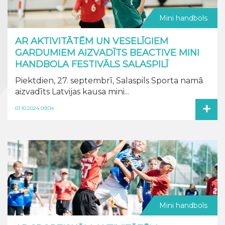
Mini handbols
AR AKTIVITĀTĒM UN VESELĪGIEM
GARDUMIEM AIZVADĪTS BEACTIVE MINI
HANDBOLA FESTIVĀLS SALASPILĪ
Piektdien, 27. septembrī, Salaspils Sporta namā
aizvadīts Latvijas kausa mini...
+
01.10.2024 09:04
Mini handbols