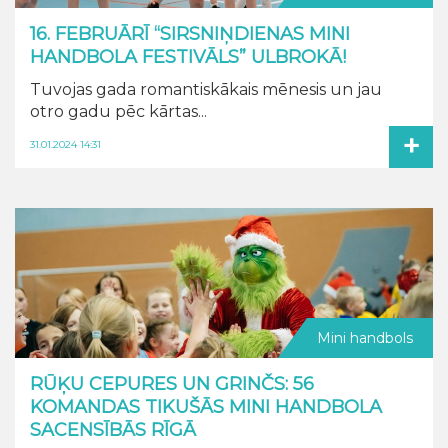
16. FEBRUĀRĪ “SIRSNIŅDIENAS MINI
HANDBOLA FESTIVĀLS” ULBROKĀ!
Tuvojas gada romantiskākais mēnesis un jau
otro gadu pēc kārtas...
+
31.01.2024 14:31
Mini handbols
RŪĶU CEPURES UN GRINČS: 56
KOMANDAS TIKUŠĀS MINI HANDBOLA
SACENSĪBĀS RĪGĀ