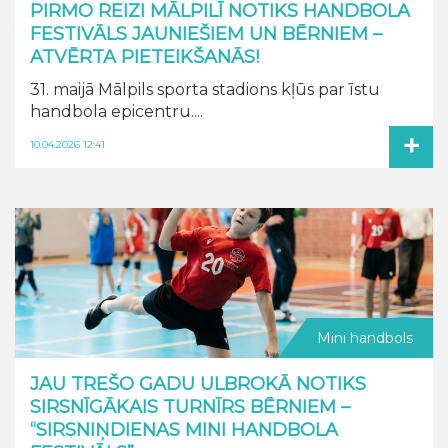
PIRMO REIZI MĀLPILĪ NOTIKS HANDBOLA
FESTIVĀLS JAUNIEŠIEM UN BĒRNIEM –
ATVĒRTA PIETEIKŠANĀS!
31. maijā Mālpils sporta stadions kļūs par īstu
handbola epicentru....
+
10.04.2026 12:41
Mini handbols
JAU TREŠO GADU ULBROKĀ NOTIKS
SIRSNĪGĀKAIS TURNĪRS BĒRNIEM –
“SIRSNIŅDIENAS MINI HANDBOLA