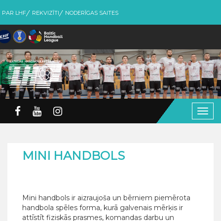
PAR LHF
REKVIZĪTI
NODERĪGAS SAITES
Togg
navig
MINI HANDBOLS
Mini handbols ir aizraujoša un bērniem piemērota
handbola spēles forma, kurā galvenais mērķis ir
attīstīt fiziskās prasmes, komandas darbu un