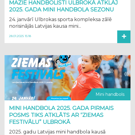
MAZIE HANDBOLISTI ULBROKĀ ATKLĀJ
2025. GADA MINI HANDBOLA SEZONU
24. janvārī Ulbrokas sporta kompleksa zālē
norisinājās Latvijas kausa mini...
+
28.01.2025 15:18
Mini handbols
MINI HANDBOLA 2025. GADA PIRMAIS
POSMS TIKS ATKLĀTS AR “ZIEMAS
FESTIVĀLU” ULBROKĀ
2025. gadu Latvijas mini handbola kausā