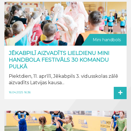
Mini handbols
JĒKABPILĪ AIZVADĪTS LIELDIENU MINI
HANDBOLA FESTIVĀLS 30 KOMANDU
PULKĀ
Piektdien, 11. aprīlī, Jēkabpils 3. vidusskolas zālē
aizvadīts Latvijas kausa...
+
16.04.2025 16:36