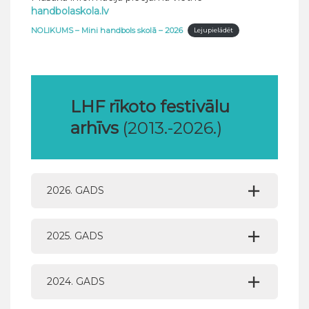
handbolaskola.lv
NOLIKUMS – Mini handbols skolā – 2026
Lejupielādēt
LHF rīkoto festivālu
arhīvs
(2013.-2026.)
2026. GADS
2025. GADS
2024. GADS