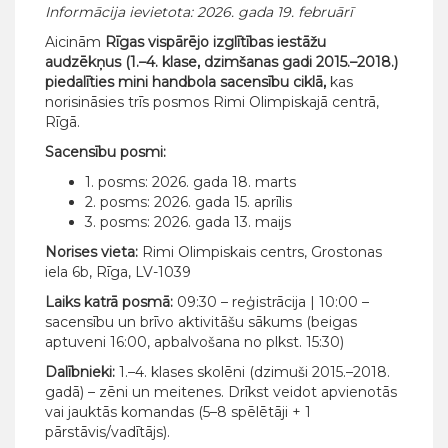
Informācija ievietota: 2026. gada 19. februārī
Aicinām
Rīgas vispārējo izglītības iestāžu
audzēkņus (1.–4. klase, dzimšanas gadi 2015.–2018.)
piedalīties mini handbola sacensību ciklā,
kas
norisināsies trīs posmos Rimi Olimpiskajā centrā,
Rīgā.
Sacensību posmi:
1. posms: 2026. gada 18. marts
2. posms: 2026. gada 15. aprīlis
3. posms: 2026. gada 13. maijs
Norises vieta:
Rimi Olimpiskais centrs, Grostonas
iela 6b, Rīga, LV-1039
Laiks katrā posmā:
09:30 – reģistrācija | 10:00 –
sacensību un brīvo aktivitāšu sākums (beigas
aptuveni 16:00, apbalvošana no plkst. 15:30)
Dalībnieki:
1.–4. klases skolēni (dzimuši 2015.–2018.
gadā) – zēni un meitenes. Drīkst veidot apvienotās
vai jauktās komandas (5–8 spēlētāji + 1
pārstāvis/vadītājs).