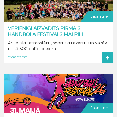
Jaunatne
VĒRIENĪGI AIZVADĪTS PIRMAIS
HANDBOLA FESTIVĀLS MĀLPILĪ
Ar lielisku atmosfēru, sportisku azartu un vairāk
nekā 300 dalībniekiem...
+
02.06.2026 15:11
Jaunatne