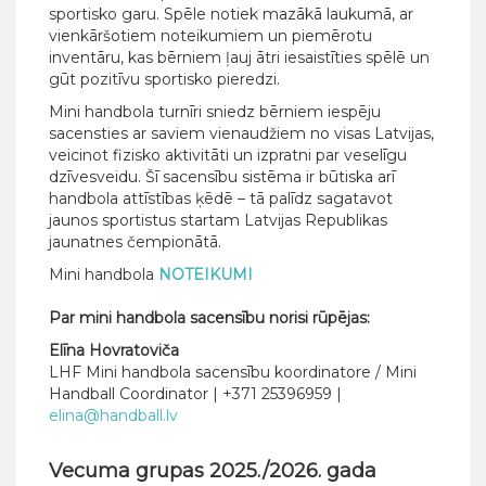
sportisko garu. Spēle notiek mazākā laukumā, ar
vienkāršotiem noteikumiem un piemērotu
inventāru, kas bērniem ļauj ātri iesaistīties spēlē un
gūt pozitīvu sportisko pieredzi.
Mini handbola turnīri sniedz bērniem iespēju
sacensties ar saviem vienaudžiem no visas Latvijas,
veicinot fizisko aktivitāti un izpratni par veselīgu
dzīvesveidu. Šī sacensību sistēma ir būtiska arī
handbola attīstības ķēdē – tā palīdz sagatavot
jaunos sportistus startam Latvijas Republikas
jaunatnes čempionātā.
Mini handbola
NOTEIKUMI
Par mini handbola sacensību norisi rūpējas:
Elīna Hovratoviča
LHF Mini handbola sacensību koordinatore / Mini
Handball Coordinator | +371 25396959 |
elina@handball.lv
Vecuma grupas 2025./2026. gada