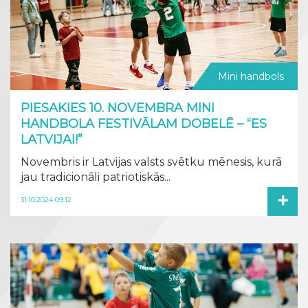
Mini handbols
PIESAKIES 10. NOVEMBRA MINI
HANDBOLA FESTIVĀLAM DOBELĒ – “ES
LATVIJAI!”
Novembris ir Latvijas valsts svētku mēnesis, kurā
jau tradicionāli patriotiskās...
+
31.10.2024 09:12