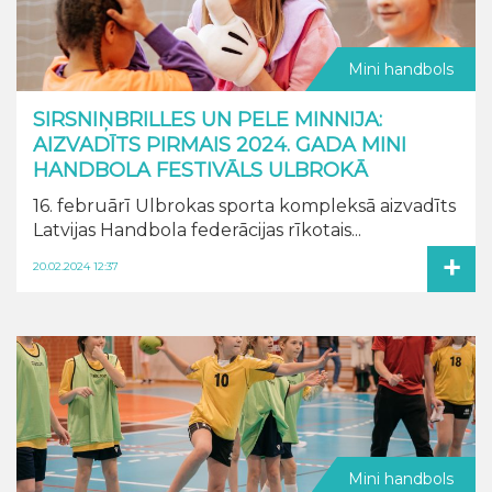
Mini handbols
SIRSNIŅBRILLES UN PELE MINNIJA:
AIZVADĪTS PIRMAIS 2024. GADA MINI
HANDBOLA FESTIVĀLS ULBROKĀ
16. februārī Ulbrokas sporta kompleksā aizvadīts
Latvijas Handbola federācijas rīkotais...
+
20.02.2024 12:37
Mini handbols