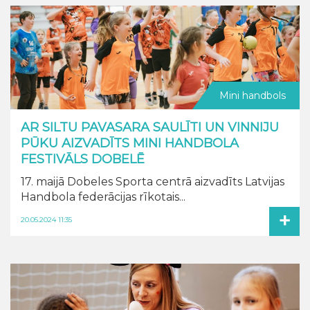
Mini handbols
AR SILTU PAVASARA SAULĪTI UN VINNIJU
PŪKU AIZVADĪTS MINI HANDBOLA
FESTIVĀLS DOBELĒ
17. maijā Dobeles Sporta centrā aizvadīts Latvijas
Handbola federācijas rīkotais...
+
20.05.2024 11:35