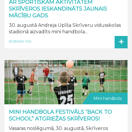
AR SPORTISKĀM AKTIVITĀTĒM
SKRĪVEROS IESKANDINĀTS JAUNAIS
MĀCĪBU GADS
30. augustā Andreja Upīša Skrīveru vidusskolas
stadionā aizvadīts mini handbola...
+
02.09.2024 11:22
Mini handbols
MINI HANDBOLA FESTIVĀLS “BACK TO
SCHOOL” ATGRIEŽAS SKRĪVEROS!
Vasaras noslēgumā, 30. augustā, Skrīveros