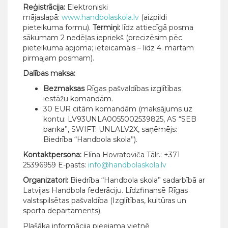
Reģistrācija:
Elektroniski
mājaslapā:
www.handbolaskola.lv
(aizpildi
pieteikuma formu).
Termiņi:
līdz attiecīgā posma
sākumam 2 nedēļas iepriekš (precizēsim pēc
pieteikuma apjoma; ieteicamais – līdz 4. martam
pirmajam posmam).
Dalības maksa:
Bezmaksas
Rīgas pašvaldības izglītības
iestāžu komandām.
30 EUR citām komandām (maksājums uz
kontu: LV93UNLA0055002539825, AS “SEB
banka”, SWIFT: UNLALV2X, saņēmējs:
Biedrība “Handbola skola”).
Kontaktpersona:
Elīna Hovratoviča Tālr.: +371
25396959 E-pasts:
info@handbolaskola.lv
Organizatori:
Biedrība “Handbola skola” sadarbībā ar
Latvijas Handbola federāciju. Līdzfinansē Rīgas
valstspilsētas pašvaldība (Izglītības, kultūras un
sporta departaments).
Plašāka informācija pieejama vietnē