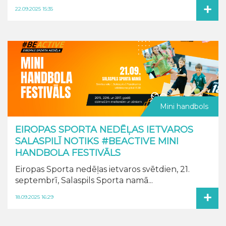
+
22.09.2025 15:35
Mini handbols
EIROPAS SPORTA NEDĒĻAS IETVAROS
SALASPILĪ NOTIKS #BEACTIVE MINI
HANDBOLA FESTIVĀLS
Eiropas Sporta nedēļas ietvaros svētdien, 21.
septembrī, Salaspils Sporta namā...
+
18.09.2025 16:29