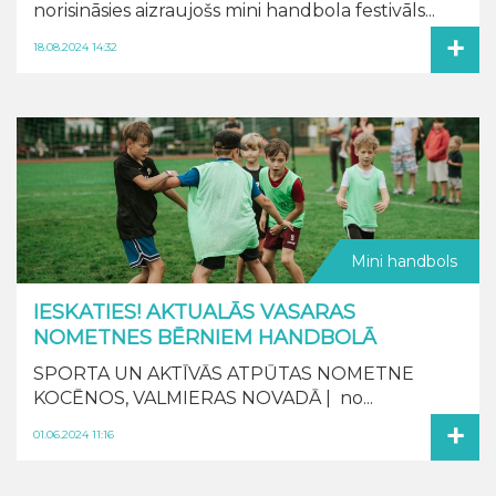
norisināsies aizraujošs mini handbola festivāls...
+
18.08.2024 14:32
Mini handbols
IESKATIES! AKTUALĀS VASARAS
NOMETNES BĒRNIEM HANDBOLĀ
SPORTA UN AKTĪVĀS ATPŪTAS NOMETNE
KOCĒNOS, VALMIERAS NOVADĀ | no...
+
01.06.2024 11:16