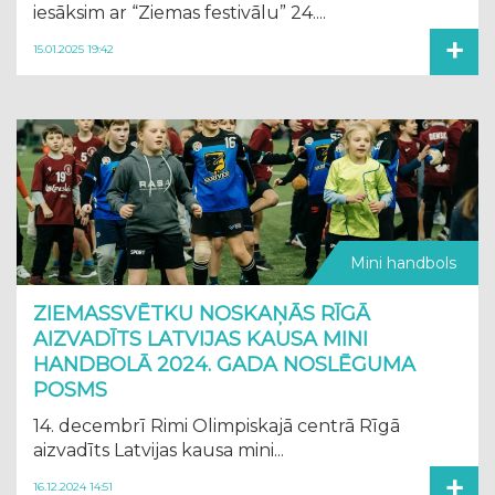
iesāksim ar “Ziemas festivālu” 24....
+
15.01.2025 19:42
Mini handbols
ZIEMASSVĒTKU NOSKAŅĀS RĪGĀ
AIZVADĪTS LATVIJAS KAUSA MINI
HANDBOLĀ 2024. GADA NOSLĒGUMA
POSMS
14. decembrī Rimi Olimpiskajā centrā Rīgā
aizvadīts Latvijas kausa mini...
+
16.12.2024 14:51