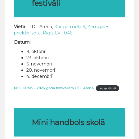
festivāli
Vieta
: LIDL Arena,
Kauguru iela 6, Zemgales
priekšpilsēta, Rīga, LV-1046
Datumi
:
9. oktobrī
23. oktobrī
6. novembrī
20. novembrī
4. decembrī
NOLIKUMS – 2026. gada festivāliem LIDL Arena
Lejupielādēt
Mini handbols skolā