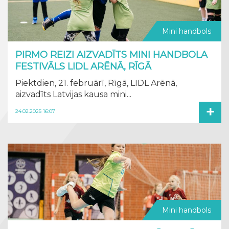
Mini handbols
PIRMO REIZI AIZVADĪTS MINI HANDBOLA
FESTIVĀLS LIDL ARĒNĀ, RĪGĀ
Piektdien, 21. februārī, Rīgā, LIDL Arēnā,
aizvadīts Latvijas kausa mini...
+
24.02.2025 16:07
Mini handbols