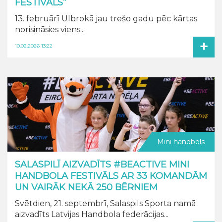
FESTIVĀLS”
13. februārī Ulbrokā jau trešo gadu pēc kārtas
norisināsies viens...
+
10.02.2026 13:22
Mini handbols
SALASPILĪ AIZVADĪTS #BEACTIVE MINI
HANDBOLA FESTIVĀLS AR 33 KOMANDĀM
UN VAIRĀK NEKĀ 250 BĒRNIEM
Svētdien, 21. septembrī, Salaspils Sporta namā
aizvadīts Latvijas Handbola federācijas...