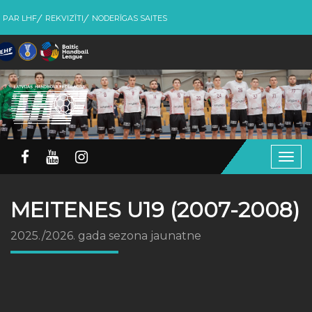
PAR LHF
REKVIZĪTI
NODERĪGAS SAITES
Togg
navig
MEITENES U19 (2007-2008)
2025./2026. gada sezona jaunatne