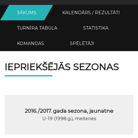
SĀKUMS
KALENDĀRS / REZULTĀTI
TURNĪRA TABULA
STATISTIKA
KOMANDAS
SPĒLĒTĀJI
IEPRIEKŠĒJĀS SEZONAS
2016./2017. gada sezona, jaunatne
U-19 (1998.g.), meitenes