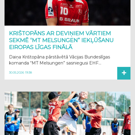
KRIŠTOPĀNS AR DEVIŅIEM VĀRTIEM
SEKMĒ “MT MELSUNGEN” IEKĻŪŠANU
EIROPAS LĪGAS FINĀLĀ
Daiņa Krištopāna pārstāvētā Vācijas Bundeslīgas
komanda “MT Melsungen” sasniegusi EHF...
+
30.05.2026 19:38