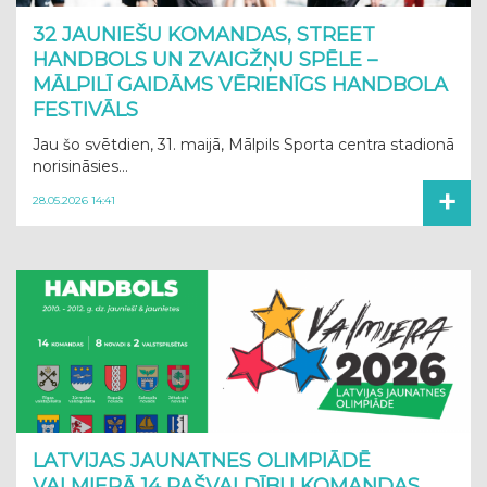
32 JAUNIEŠU KOMANDAS, STREET
HANDBOLS UN ZVAIGŽŅU SPĒLE –
MĀLPILĪ GAIDĀMS VĒRIENĪGS HANDBOLA
FESTIVĀLS
Jau šo svētdien, 31. maijā, Mālpils Sporta centra stadionā
norisināsies...
+
28.05.2026 14:41
LATVIJAS JAUNATNES OLIMPIĀDĒ
VALMIERĀ 14 PAŠVALDĪBU KOMANDAS