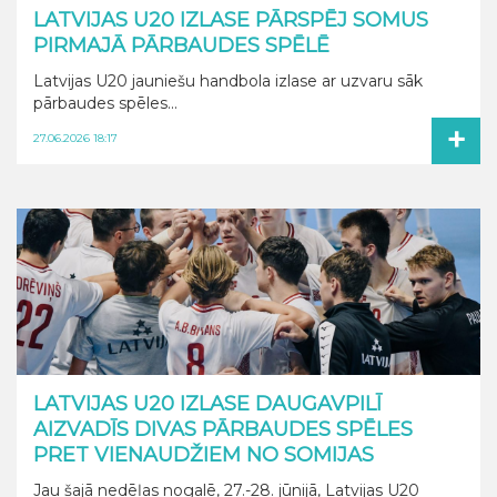
LATVIJAS U20 IZLASE PĀRSPĒJ SOMUS
PIRMAJĀ PĀRBAUDES SPĒLĒ
Latvijas U20 jauniešu handbola izlase ar uzvaru sāk
pārbaudes spēles...
+
27.06.2026 18:17
LATVIJAS U20 IZLASE DAUGAVPILĪ
AIZVADĪS DIVAS PĀRBAUDES SPĒLES
PRET VIENAUDŽIEM NO SOMIJAS
Jau šajā nedēļas nogalē, 27.-28. jūnijā, Latvijas U20