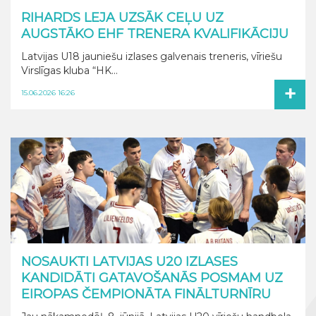
RIHARDS LEJA UZSĀK CEĻU UZ
AUGSTĀKO EHF TRENERA KVALIFIKĀCIJU
Latvijas U18 jauniešu izlases galvenais treneris, vīriešu
Virslīgas kluba “HK...
+
15.06.2026 16:26
NOSAUKTI LATVIJAS U20 IZLASES
KANDIDĀTI GATAVOŠANĀS POSMAM UZ
EIROPAS ČEMPIONĀTA FINĀLTURNĪRU