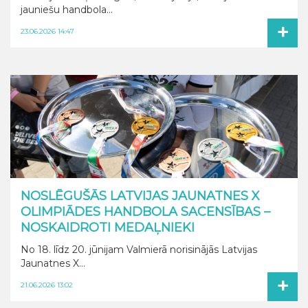
jauniešu handbola...
+
23.06.2026 14:47
NOSLĒGUŠĀS LATVIJAS JAUNATNES X
OLIMPIĀDES HANDBOLA SACENSĪBAS –
NOSKAIDROTI MEDAĻNIEKI
No 18. līdz 20. jūnijam Valmierā norisinājās Latvijas
Jaunatnes X...
+
21.06.2026 13:02