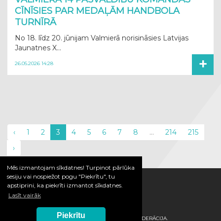
CĪNĪSIES PAR MEDAĻĀM HANDBOLA
TURNĪRĀ
No 18. līdz 20. jūnijam Valmierā norisināsies Latvijas
Jaunatnes X...
+
26.05.2026 14:28
‹
1
2
3
4
5
6
7
8
...
214
215
›
Mēs izmantojam sīkdatnes! Turpinot pārlūka
sesiju vai nospiežot pogu "Piekrītu", tu
apstiprini, ka piekrīti izmantot sīkdatnes.
Lasīt vairāk
Piekrītu
© 2026 / LATVIJAS HANDBOLA FEDERĀCIJA.