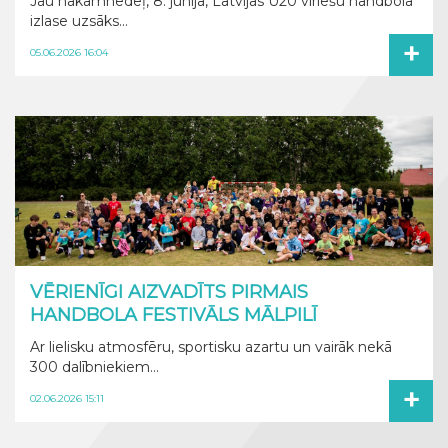
Jau nākamnedēļ, 8. jūnijā, Latvijas U20 vīriešu handbola
izlase uzsāks...
+
05.06.2026 16:04
VĒRIENĪGI AIZVADĪTS PIRMAIS
HANDBOLA FESTIVĀLS MĀLPILĪ
Ar lielisku atmosfēru, sportisku azartu un vairāk nekā
300 dalībniekiem...
+
02.06.2026 15:11