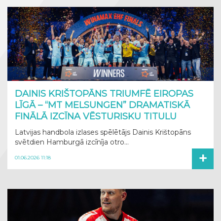
DAINIS KRIŠTOPĀNS TRIUMFĒ EIROPAS
LĪGĀ – “MT MELSUNGEN” DRAMATISKĀ
FINĀLĀ IZCĪNA VĒSTURISKU TITULU
Latvijas handbola izlases spēlētājs Dainis Krištopāns
svētdien Hamburgā izcīnīja otro...
+
01.06.2026 11:18