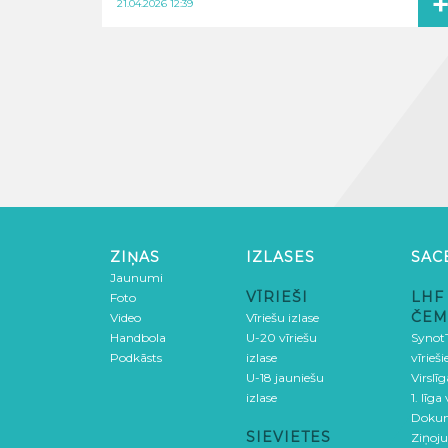
21.04.2026 12:39
ZIŅAS
IZLASES
SAC
Jaunumi
VĪRIEŠI
LHF
Foto
ČEM
Video
Vīriešu izlase
Handbola
U-20 vīriešu
SynotT
Podkāsts
izlase
vīrieš
U-18 jauniešu
Virslī
izlase
1. līga
Doku
SIEVIETES
Ziņoj