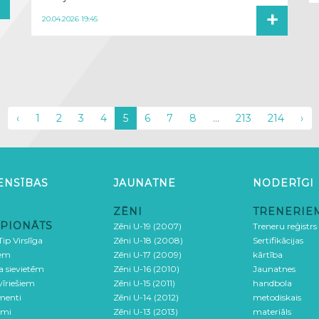
+
+
20.04.2026 19:45
‹
1
2
3
4
5
6
7
8
...
213
214
›
ENSĪBAS
JAUNATNE
NODERĪGI
ZĒNI
TRENERIE
PIONĀTS
Zēni U-19 (2007)
Treneru reģistrs
ip Virslīga
Zēni U-18 (2008)
Sertifikācijas
iem
Zēni U-17 (2009)
kārtība
ga sievietēm
Zēni U-16 (2010)
Jaunatnes
 vīriešiem
Zēni U-15 (2011)
handbola
menti
Zēni U-14 (2012)
metodiskais
umi
Zēni U-13 (2013)
materiāls