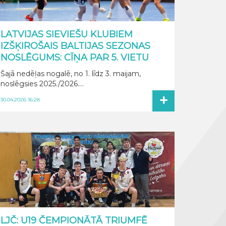
LATVIJAS SIEVIEŠU KLUBIEM
IZŠĶIROŠAIS BALTIJAS SEZONAS
NOSLĒGUMS: CĪŅA PAR 5. VIETU
Šajā nedēļas nogalē, no 1. līdz 3. maijam,
noslēgsies 2025./2026....
+
30.04.2026 16:28
LJČ: U19 ČEMPIONĀTĀ TRIUMFĒ