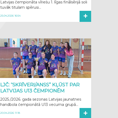
Latvijas čempionāta vīriešu 1. līgas finālsērijā soli
tuvāk titulam spērusi...
+
25.04.2026 16:54
LJČ: “SKRĪVERI/ANSS” KĻŪST PAR
LATVIJAS U13 ČEMPIONĒM
2025./2026. gada sezonas Latvijas jaunatnes
handbola čempionātā U13 vecuma grupā...
+
20.04.2026 11:18