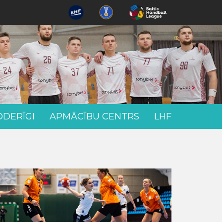
ODERĪGI
APMĀCĪBU CENTRS
LHF