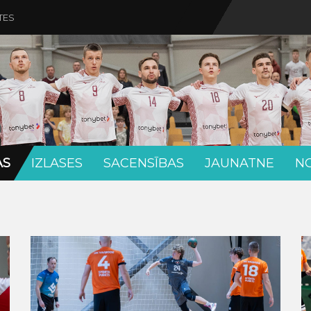
TES
AS
IZLASES
SACENSĪBAS
JAUNATNE
N