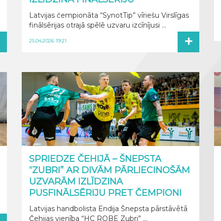
Latvijas čempionāta “SynotTip” vīriešu Virslīgas
finālsērijas otrajā spēlē uzvaru izcīnījusi ...
+
+
25.04.2026 19:21
SPRIEDZE ČEHIJĀ – ŠNEPSTA
“ZUBRI” AR DIVĀM PĀRLIECINOŠĀM
UZVARĀM IZLĪDZINA
PUSFINĀLSĒRIJU PRET ČEMPIONI
Latvijas handbolista Endija Šnepsta pārstāvētā
Čehijas vienība “HC ROBE Zubri” ...