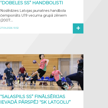
“DOBELES SS” HANDBOLISTI
Noslēdzies Latvijas jaunatnes handbola
čempionāts U19 vecuma grupā zēniem
(2007....
+
27.04.2026 10:32
“SALASPILS SS” FINĀLSĒRIJAS
IEVADĀ PĀRSPĒJ “SK LATGOLU”