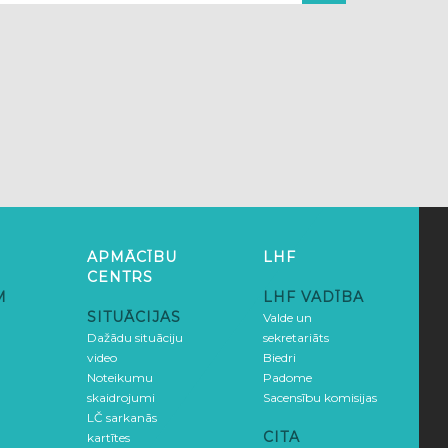
APMĀCĪBU
LHF
CENTRS
M
LHF VADĪBA
SITUĀCIJAS
Valde un
Dažādu situāciju
sekretariāts
video
Biedri
Noteikumu
Padome
skaidrojumi
Sacensību komisijas
LČ sarkanās
CITA
kartītes