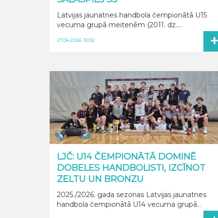
Latvijas jaunatnes handbola čempionātā U15
vecuma grupā meitenēm (2011. dz....
27.04.2026 10:02
LJČ: U14 ČEMPIONĀTĀ DOMINĒ
DOBELES HANDBOLISTI, IZCĪNOT
ZELTU UN BRONZU
2025./2026. gada sezonas Latvijas jaunatnes
handbola čempionātā U14 vecuma grupā...