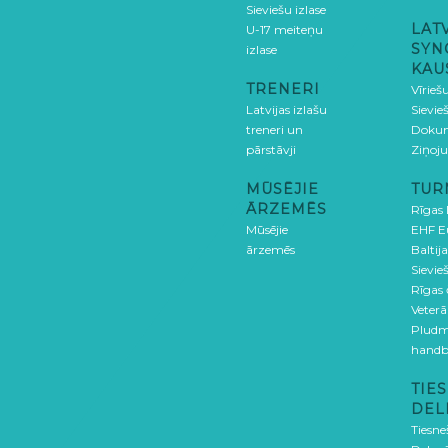
Sieviešu izlase
LAT
U-17 meiteņu
SYN
izlase
KAU
TRENERI
Vīrieš
Latvijas izlašu
Sievie
treneri un
Doku
pārstāvji
Ziņoj
MŪSĒJIE
TUR
ĀRZEMĒS
Rīgas
Mūsējie
EHF E
ārzemēs
Baltija
Sievieš
Rīgas
Veterā
Pludm
handb
TIES
DEL
Tiesne