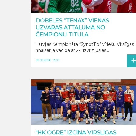
DOBELES “TENAX” VIENAS
UZVARAS ATTĀLUMĀ NO
ČEMPIONU TITULA
Latvijas čempionāta “SynotTip” vīriešu Virslīgas
finālsērijā vadībā ar 2-1 izvirzījusies...
02.05.2026 18:20
“HK OGRE” IZCĪNA VIRSLĪGAS