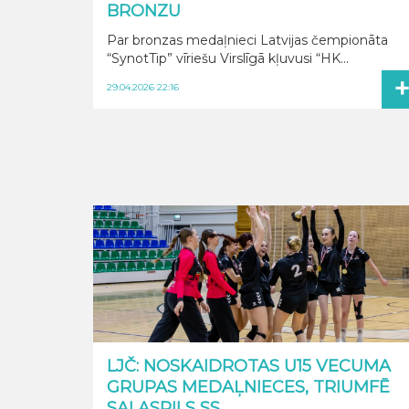
BRONZU
Par bronzas medaļnieci Latvijas čempionāta
“SynotTip” vīriešu Virslīgā kļuvusi “HK...
29.04.2026 22:16
LJČ: NOSKAIDROTAS U15 VECUMA
GRUPAS MEDAĻNIECES, TRIUMFĒ
SALASPILS SS