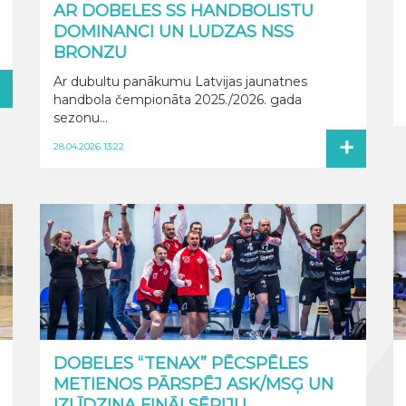
AR DOBELES SS HANDBOLISTU
DOMINANCI UN LUDZAS NSS
BRONZU
+
Ar dubultu panākumu Latvijas jaunatnes
handbola čempionāta 2025./2026. gada
sezonu...
+
28.04.2026 13:22
DOBELES “TENAX” PĒCSPĒLES
METIENOS PĀRSPĒJ ASK/MSĢ UN
IZLĪDZINA FINĀLSĒRIJU