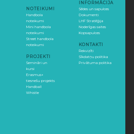
INFORMĀCIJA
NOTEIKUMI
Sēdes un sapulces
Handbola
Dokumenti
noteikumi
LHF Stratēģija
Mini handbola
Noderīgas saites
noteikumi
Kopsapulces
Street handbola
KONTAKTI
noteikumi
Rekvizīti
PROJEKTI
Sīkdatņu politika
Semināri un
Privātuma politika
kursi
Erasmus+
tiesnešu projekts
Handball
Whistle