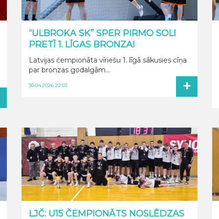
“ULBROKA SK” SPER PIRMO SOLI
PRETĪ 1. LĪGAS BRONZAI
Latvijas čempionāta vīriešu 1. līgā sākusies cīņa
par bronzas godalgām...
+
30.04.2026 22:03
+
LJČ: U15 ČEMPIONĀTS NOSLĒDZAS