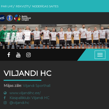
PAR LHF
REKVIZĪTI
NODERĪGAS SAITES
Togg
navig
VILJANDI HC
Mājas zāle:
Viljandi Sporthall
www.viljandihc.ee/
Käsipalliklubi Viljandi HC
@viljandi.hc