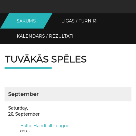
SĀKUMS
LĪGAS / TURNĪRI
KALENDĀRS / REZULTĀTI
TUVĀKĀS SPĒLES
September
Saturday,
26. September
Baltic Handball League
00:00 ·