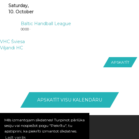
Saturday,
10. October
Baltic Handball League
00:00 ·
VHC Šviesa
Viljandi HC
APSKATĪT
APSKATĪT VISU KALENDĀRU
Mēs izmantojam sīkdatnes! Turpinot pārlūka
sesiju vai nospiežot pogu "Piekrītu", tu
apstiprini, ka piekrīti izmantot sīkdatnes.
Lasīt vairāk