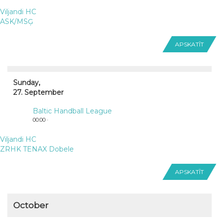
Viljandi HC
ASK/MSĢ
APSKATĪT
Sunday,
27. September
Baltic Handball League
00:00 ·
Viljandi HC
ZRHK TENAX Dobele
APSKATĪT
October