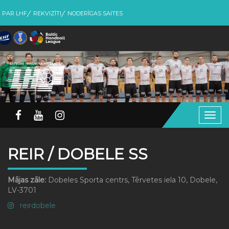
PAR LHF
REKVIZĪTI
NODERĪGAS SAITES
Togg
navig
REIR / DOBELE SS
Mājas zāle:
Dobeles Sporta centrs, Tērvetes iela 10, Dobele,
LV-3701
reirdobele