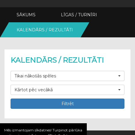
SĀKUMS
LĪGAS / TURNĪRI
KALENDĀRS / REZULTĀTI
KALENDĀRS / REZULTĀTI
Tikai nākošās spēles
Kārtot pēc vecākā
Filtrēt
Mēs izmantojam sīkdatnes! Turpinot pārlūka