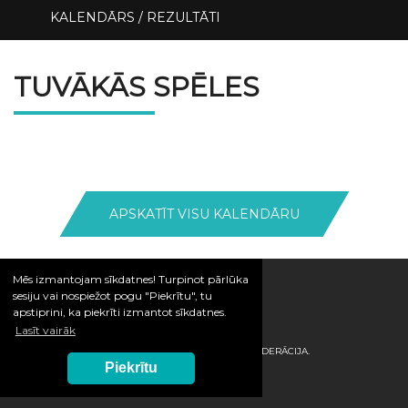
KALENDĀRS / REZULTĀTI
TUVĀKĀS SPĒLES
APSKATĪT VISU KALENDĀRU
Mēs izmantojam sīkdatnes! Turpinot pārlūka
sesiju vai nospiežot pogu "Piekrītu", tu
apstiprini, ka piekrīti izmantot sīkdatnes.
Lasīt vairāk
© 2026 / LATVIJAS HANDBOLA FEDERĀCIJA.
Piekrītu