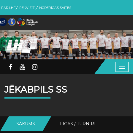
PAR LHF
REKVIZĪTI
NODERĪGAS SAITES
Togg
navig
JĒKABPILS SS
SĀKUMS
LĪGAS / TURNĪRI