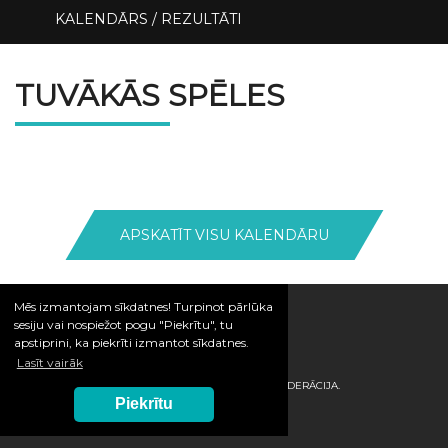
KALENDĀRS / REZULTĀTI
TUVĀKĀS SPĒLES
APSKATĪT VISU KALENDĀRU
Mēs izmantojam sīkdatnes! Turpinot pārlūka
sesiju vai nospiežot pogu "Piekrītu", tu
apstiprini, ka piekrīti izmantot sīkdatnes.
Lasīt vairāk
© 2026 / LATVIJAS HANDBOLA FEDERĀCIJA.
Piekrītu