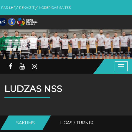
PAR LHF
REKVIZĪTI
NODERĪGAS SAITES
Togg
navig
LUDZAS NSS
SĀKUMS
LĪGAS / TURNĪRI