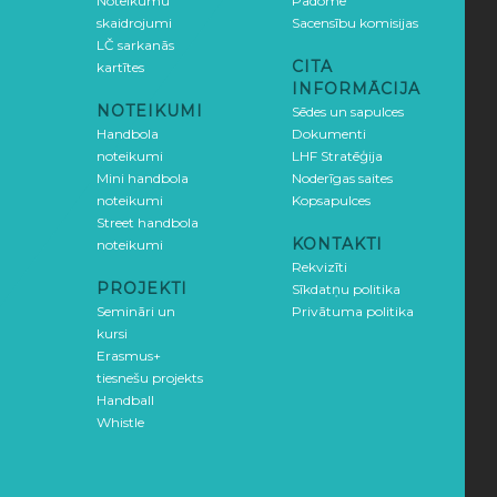
Noteikumu
Padome
skaidrojumi
Sacensību komisijas
LČ sarkanās
CITA
kartītes
INFORMĀCIJA
NOTEIKUMI
Sēdes un sapulces
Handbola
Dokumenti
noteikumi
LHF Stratēģija
Mini handbola
Noderīgas saites
noteikumi
Kopsapulces
Street handbola
KONTAKTI
noteikumi
Rekvizīti
PROJEKTI
Sīkdatņu politika
Semināri un
Privātuma politika
kursi
Erasmus+
tiesnešu projekts
Handball
Whistle