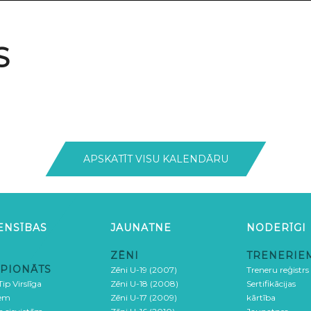
S
APSKATĪT VISU KALENDĀRU
ENSĪBAS
JAUNATNE
NODERĪGI
ZĒNI
TRENERIE
PIONĀTS
Zēni U-19 (2007)
Treneru reģistrs
ip Virslīga
Zēni U-18 (2008)
Sertifikācijas
iem
Zēni U-17 (2009)
kārtība