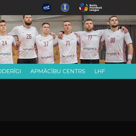
ODERĪGI
APMĀCĪBU CENTRS
LHF