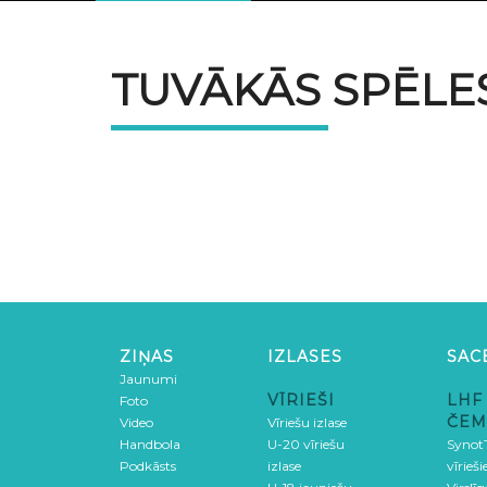
TUVĀKĀS SPĒLE
ZIŅAS
IZLASES
SAC
Jaunumi
VĪRIEŠI
LHF
Foto
ČEM
Video
Vīriešu izlase
Handbola
U-20 vīriešu
SynotT
Podkāsts
izlase
vīrieš