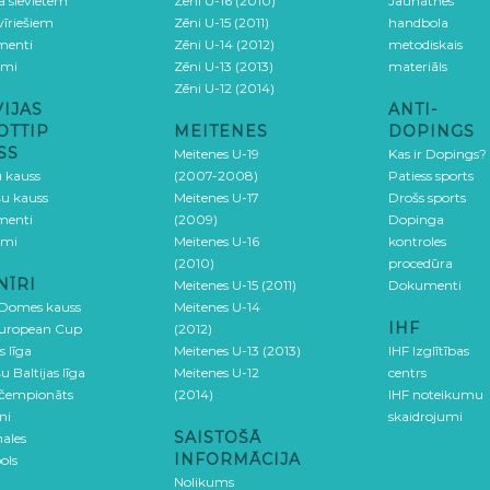
ga sievietēm
Zēni U-16 (2010)
Jaunatnes
 vīriešiem
Zēni U-15 (2011)
handbola
menti
Zēni U-14 (2012)
metodiskais
umi
Zēni U-13 (2013)
materiāls
Zēni U-12 (2014)
VIJAS
ANTI-
OTTIP
MEITENES
DOPINGS
SS
Meitenes U-19
Kas ir Dopings?
u kauss
(2007-2008)
Patiess sports
šu kauss
Meitenes U-17
Drošs sports
menti
(2009)
Dopinga
umi
Meitenes U-16
kontroles
(2010)
procedūra
NĪRI
Meitenes U-15 (2011)
Dokumenti
 Domes kauss
Meitenes U-14
IHF
uropean Cup
(2012)
s līga
Meitenes U-13 (2013)
IHF Izglītības
u Baltijas līga
Meitenes U-12
centrs
 čempionāts
(2014)
IHF noteikumu
ni
skaidrojumi
SAISTOŠĀ
ales
INFORMĀCIJA
ols
Nolikums