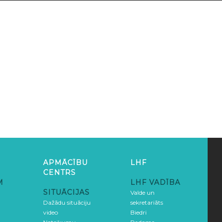
APMĀCĪBU
LHF
CENTRS
M
LHF VADĪBA
SITUĀCIJAS
Valde un
Dažādu situāciju
sekretariāts
video
Biedri