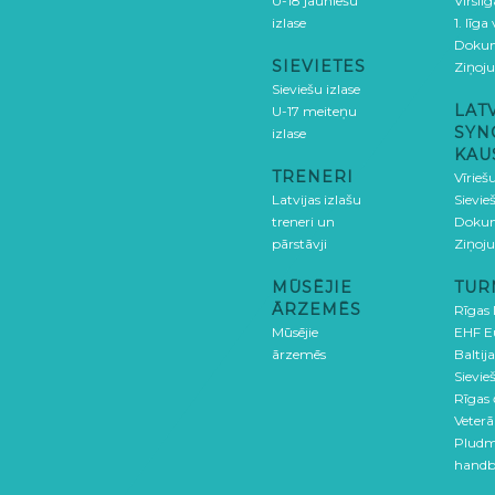
U-18 jauniešu
Virslī
izlase
1. līga
Doku
SIEVIETES
Ziņoj
Sieviešu izlase
LAT
U-17 meiteņu
SYN
izlase
KAU
TRENERI
Vīrieš
Latvijas izlašu
Sievie
treneri un
Doku
pārstāvji
Ziņoj
MŪSĒJIE
TUR
ĀRZEMĒS
Rīgas
Mūsējie
EHF E
ārzemēs
Baltija
Sievieš
Rīgas
Veterā
Pludm
handb