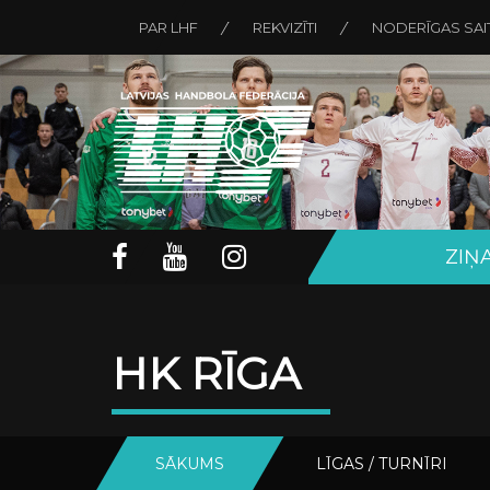
PAR LHF
REKVIZĪTI
NODERĪGAS SAI
ZIŅ
HK RĪGA
SĀKUMS
LĪGAS / TURNĪRI