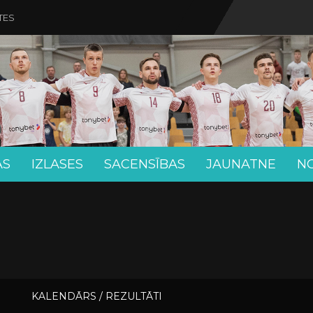
TES
AS
IZLASES
SACENSĪBAS
JAUNATNE
N
KALENDĀRS / REZULTĀTI