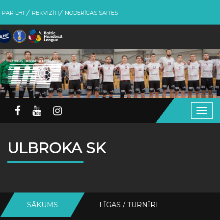
PAR LHF
REKVIZĪTI
NODERĪGAS SAITES
Togg
navig
ULBROKA SK
SĀKUMS
LĪGAS / TURNĪRI