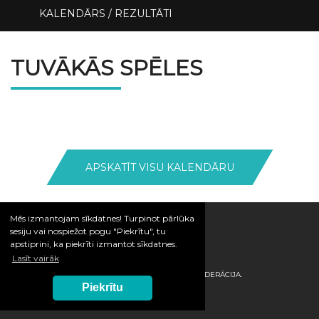
KALENDĀRS / REZULTĀTI
TUVĀKĀS SPĒLES
APSKATĪT VISU KALENDĀRU
Mēs izmantojam sīkdatnes! Turpinot pārlūka
sesiju vai nospiežot pogu "Piekrītu", tu
apstiprini, ka piekrīti izmantot sīkdatnes.
Lasīt vairāk
© 2026 / LATVIJAS HANDBOLA FEDERĀCIJA.
Piekrītu