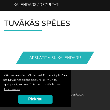
KALENDĀRS / REZULTĀTI
TUVĀKĀS SPĒLES
APSKATĪT VISU KALENDĀRU
Mēs izmantojam sīkdatnes! Turpinot pārlūka
sesiju vai nospiežot pogu "Piekrītu", tu
apstiprini, ka piekrīti izmantot sīkdatnes.
Lasīt vairāk
© 2026 / LATVIJAS HANDBOLA FEDERĀCIJA.
Piekrītu