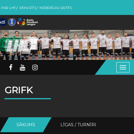
PAR LHF
REKVIZĪTI
NODERĪGAS SAITES
Togg
navig
GRIFK
SĀKUMS
LĪGAS / TURNĪRI