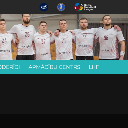
ODERĪGI
APMĀCĪBU CENTRS
LHF