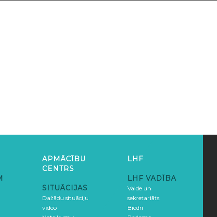
APMĀCĪBU
LHF
CENTRS
M
LHF VADĪBA
SITUĀCIJAS
Valde un
Dažādu situāciju
sekretariāts
video
Biedri