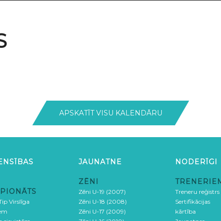
S
APSKATĪT VISU KALENDĀRU
ENSĪBAS
JAUNATNE
NODERĪGI
ZĒNI
TRENERIE
PIONĀTS
Zēni U-19 (2007)
Treneru reģistrs
ip Virslīga
Zēni U-18 (2008)
Sertifikācijas
iem
Zēni U-17 (2009)
kārtība