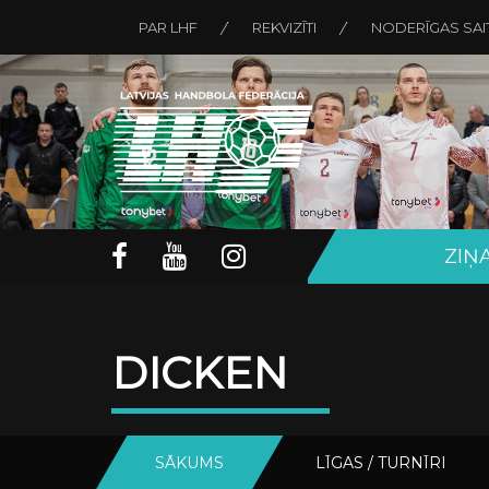
PAR LHF
REKVIZĪTI
NODERĪGAS SAI
ZIŅ
DICKEN
SĀKUMS
LĪGAS / TURNĪRI