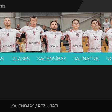
TES
AS
IZLASES
SACENSĪBAS
JAUNATNE
N
KALENDĀRS / REZULTĀTI