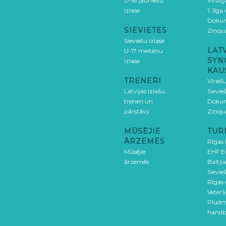
U-18 jauniešu
Virslī
izlase
1. līga
Doku
SIEVIETES
Ziņoj
Sieviešu izlase
LAT
U-17 meiteņu
SYN
izlase
KAU
TRENERI
Vīrieš
Latvijas izlašu
Sievie
treneri un
Doku
pārstāvji
Ziņoj
MŪSĒJIE
TUR
ĀRZEMĒS
Rīgas
Mūsējie
EHF E
ārzemēs
Baltija
Sievieš
Rīgas
Veterā
Pludm
handb