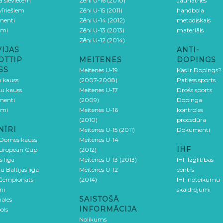
ga sievietēm
Zēni U-16 (2010)
Jaunatnes
 vīriešiem
Zēni U-15 (2011)
handbola
menti
Zēni U-14 (2012)
metodiskais
umi
Zēni U-13 (2013)
materiāls
Zēni U-12 (2014)
VIJAS
ANTI-
OTTIP
MEITENES
DOPINGS
SS
Meitenes U-19
Kas ir Dopings?
u kauss
(2007-2008)
Patiess sports
šu kauss
Meitenes U-17
Drošs sports
menti
(2009)
Dopinga
umi
Meitenes U-16
kontroles
(2010)
procedūra
NĪRI
Meitenes U-15 (2011)
Dokumenti
 Domes kauss
Meitenes U-14
IHF
uropean Cup
(2012)
s līga
Meitenes U-13 (2013)
IHF Izglītības
u Baltijas līga
Meitenes U-12
centrs
 čempionāts
(2014)
IHF noteikumu
ni
skaidrojumi
SAISTOŠĀ
ales
INFORMĀCIJA
ols
Nolikums