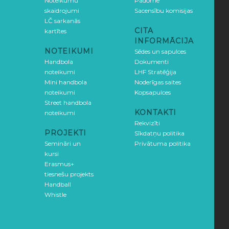
Noteikumu
Padome
skaidrojumi
Sacensību komisijas
LČ sarkanās
CITA
kartītes
INFORMĀCIJA
NOTEIKUMI
Sēdes un sapulces
Handbola
Dokumenti
noteikumi
LHF Stratēģija
Mini handbola
Noderīgas saites
noteikumi
Kopsapulces
Street handbola
KONTAKTI
noteikumi
Rekvizīti
PROJEKTI
Sīkdatņu politika
Semināri un
Privātuma politika
kursi
Erasmus+
tiesnešu projekts
Handball
Whistle