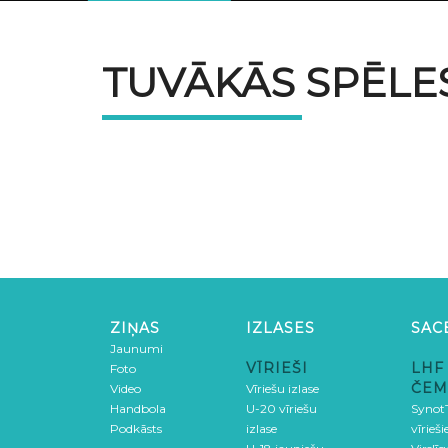
TUVĀKĀS SPĒLE
ZIŅAS
IZLASES
SAC
Jaunumi
VĪRIEŠI
LHF
Foto
ČEM
Video
Vīriešu izlase
Handbola
U-20 vīriešu
SynotT
Podkāsts
izlase
vīrieš