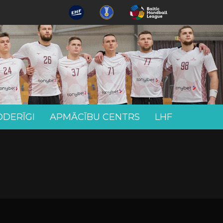
ODERĪGI
APMĀCĪBU CENTRS
LHF