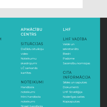
APMĀCĪBU
LHF
CENTRS
M
LHF VADĪBA
SITUĀCIJAS
Valde un
Dažādu situāciju
sekretariāts
video
Biedri
Noteikumu
Padome
skaidrojumi
Sacensību komisijas
LČ sarkanās
CITA
kartītes
INFORMĀCIJA
NOTEIKUMI
Sēdes un sapulces
Handbola
Dokumenti
noteikumi
LHF Stratēģija
Mini handbola
Noderīgas saites
noteikumi
Kopsapulces
Street handbola