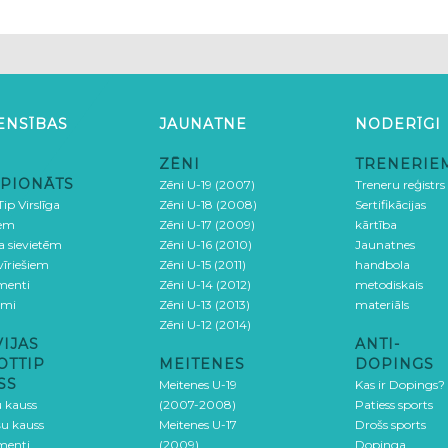
ENSĪBAS
JAUNATNE
NODERĪGI
ZĒNI
TRENERIE
PIONĀTS
Zēni U-19 (2007)
Treneru reģistrs
ip Virslīga
Zēni U-18 (2008)
Sertifikācijas
iem
Zēni U-17 (2009)
kārtība
ga sievietēm
Zēni U-16 (2010)
Jaunatnes
 vīriešiem
Zēni U-15 (2011)
handbola
menti
Zēni U-14 (2012)
metodiskais
umi
Zēni U-13 (2013)
materiāls
Zēni U-12 (2014)
VIJAS
ANTI-
OTTIP
MEITENES
DOPINGS
SS
Meitenes U-19
Kas ir Dopings?
u kauss
(2007-2008)
Patiess sports
šu kauss
Meitenes U-17
Drošs sports
menti
(2009)
Dopinga