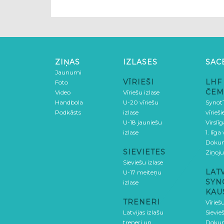
ZIŅAS
IZLASES
SAC
Jaunumi
VĪRIEŠI
LHF
Foto
ČEM
Video
Vīriešu izlase
Handbola
U-20 vīriešu
SynotT
Podkāsts
izlase
vīrieš
U-18 jauniešu
Virslī
izlase
1. līga
Doku
SIEVIETES
Ziņoj
Sieviešu izlase
LAT
U-17 meiteņu
SYN
izlase
KAU
TRENERI
Vīrieš
Latvijas izlašu
Sievie
treneri un
Doku