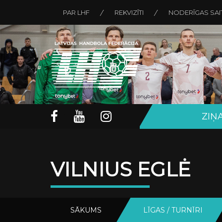
PAR LHF
REKVIZĪTI
NODERĪGAS SAI
ZIŅ
VILNIUS EGLĖ
SĀKUMS
LĪGAS / TURNĪRI