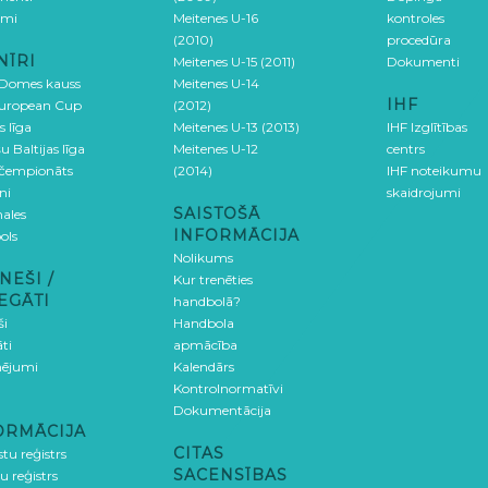
umi
Meitenes U-16
kontroles
(2010)
procedūra
NĪRI
Meitenes U-15 (2011)
Dokumenti
 Domes kauss
Meitenes U-14
IHF
uropean Cup
(2012)
s līga
Meitenes U-13 (2013)
IHF Izglītības
u Baltijas līga
Meitenes U-12
centrs
 čempionāts
(2014)
IHF noteikumu
ni
skaidrojumi
SAISTOŠĀ
ales
INFORMĀCIJA
ols
Nolikums
NEŠI /
Kur trenēties
EGĀTI
handbolā?
ši
Handbola
ti
apmācība
ējumi
Kalendārs
Kontrolnormatīvi
Dokumentācija
ORMĀCIJA
CITAS
stu reģistrs
SACENSĪBAS
u reģistrs