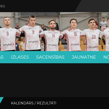
TES
AS
IZLASES
SACENSĪBAS
JAUNATNE
N
KALENDĀRS / REZULTĀTI