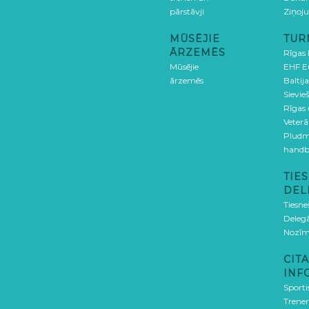
pārstāvji
Ziņoj
MŪSĒJIE
TUR
ĀRZEMĒS
Rīgas
Mūsējie
EHF E
ārzemēs
Baltija
Sievieš
Rīgas
Veterā
Pludm
handb
TIES
DEL
Tiesne
Delegā
Nozīm
CITA
INF
Sporti
Trener