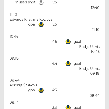
missed shot
5:5
12:40
11:10
Edvards Kristiāns Kozlovs
goal
5:5
11:10
10:46
4:5
goal
Endijs Ulmis
10:46
09:18
4:4
goal
Endijs Ulmis
09:18
08:44
Arsenijs Šaškovs
goal
4:3
08:44
08:14
3:3
goal