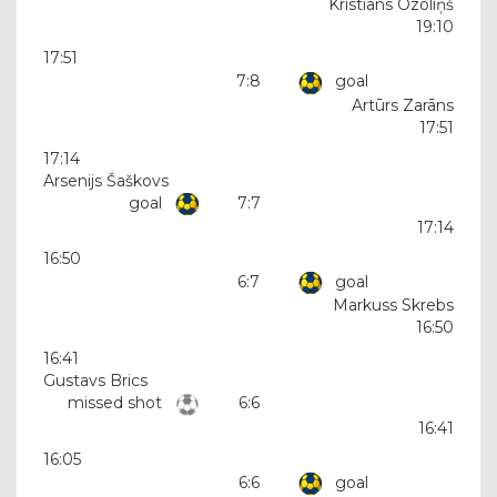
Kristiāns Ozoliņš
19:10
17:51
7:8
goal
Artūrs Zarāns
17:51
17:14
Arsenijs Šaškovs
goal
7:7
17:14
16:50
6:7
goal
Markuss Skrebs
16:50
16:41
Gustavs Brics
missed shot
6:6
16:41
16:05
6:6
goal