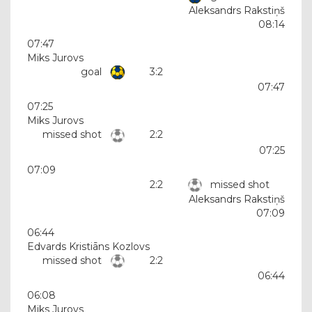
Aleksandrs Rakstiņš
08:14
07:47
Miks Jurovs
goal
3:2
07:47
07:25
Miks Jurovs
missed shot
2:2
07:25
07:09
2:2
missed shot
Aleksandrs Rakstiņš
07:09
06:44
Edvards Kristiāns Kozlovs
missed shot
2:2
06:44
06:08
Miks Jurovs