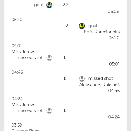
goal
2:2
06:08
05:20
1:2
goal
Egīls Konošonoks
05:20
05:01
Miks Jurovs
missed shot
1:1
05:01
04:46
1:1
missed shot
Aleksandrs Rakstiņš
04:46
04:24
Miks Jurovs
missed shot
1:1
04:24
03:59