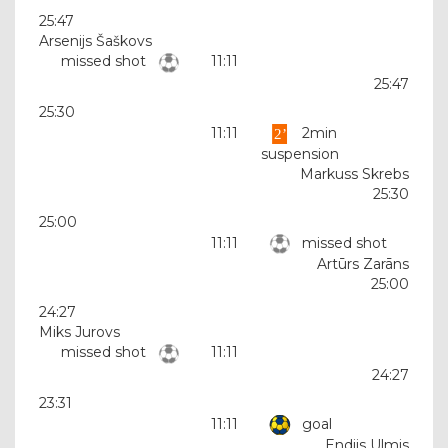
25:47
Arsenijs Šaškovs
missed shot
11:11
25:47
25:30
11:11
2min
suspension
Markuss Skrebs
25:30
25:00
11:11
missed shot
Artūrs Zarāns
25:00
24:27
Miks Jurovs
missed shot
11:11
24:27
23:31
11:11
goal
Endijs Ulmis