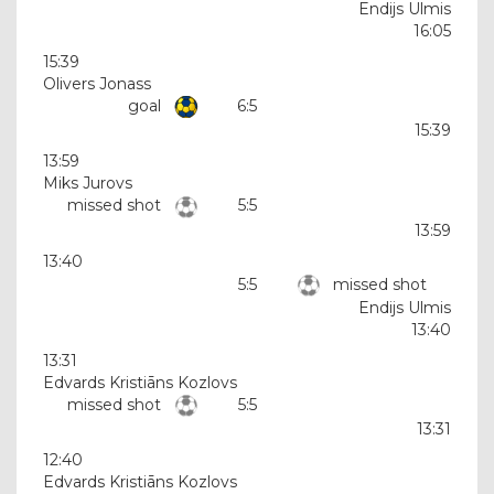
Endijs Ulmis
16:05
15:39
Olivers Jonass
goal
6:5
15:39
13:59
Miks Jurovs
missed shot
5:5
13:59
13:40
5:5
missed shot
Endijs Ulmis
13:40
13:31
Edvards Kristiāns Kozlovs
missed shot
5:5
13:31
12:40
Edvards Kristiāns Kozlovs