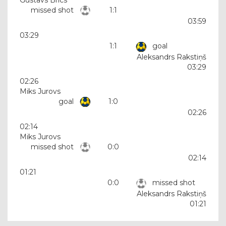
Gustavs Brics
missed shot
1:1
03:59
03:29
1:1
goal
Aleksandrs Rakstiņš
03:29
02:26
Miks Jurovs
goal
1:0
02:26
02:14
Miks Jurovs
missed shot
0:0
02:14
01:21
0:0
missed shot
Aleksandrs Rakstiņš
01:21