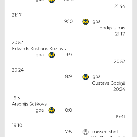
21:44
21:17
9:10
goal
Endijs Ulmis
21:17
20:52
Edvards Kristiāns Kozlovs
goal
9:9
20:52
20:24
8:9
goal
Gustavs Gobiņš
20:24
19:31
Arsenijs Šaškovs
goal
8:8
19:31
19:10
7:8
missed shot