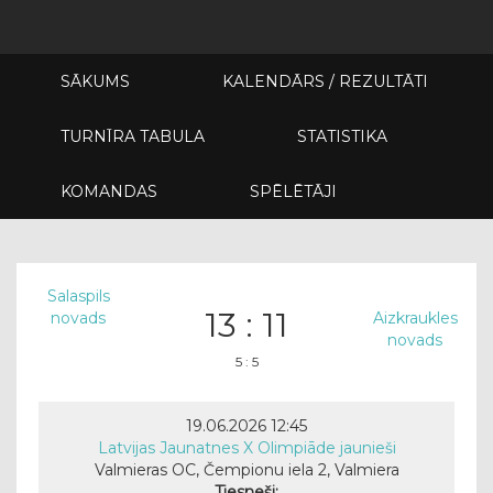
SĀKUMS
KALENDĀRS / REZULTĀTI
TURNĪRA TABULA
STATISTIKA
KOMANDAS
SPĒLĒTĀJI
Salaspils
13 : 11
novads
Aizkraukles
novads
5 : 5
19.06.2026 12:45
Latvijas Jaunatnes X Olimpiāde jaunieši
Valmieras OC, Čempionu iela 2, Valmiera
Tiesneši: