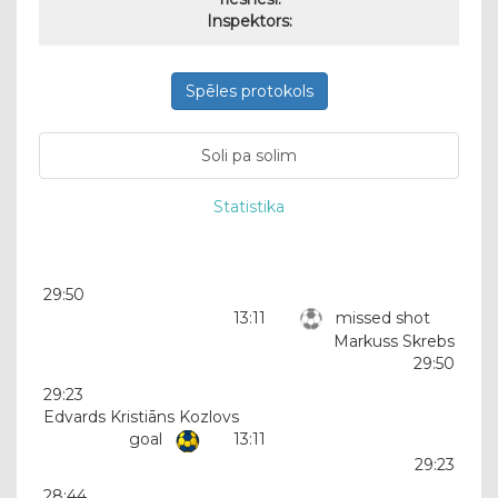
Inspektors:
Spēles protokols
Soli pa solim
Statistika
29:50
13:11
missed shot
Markuss Skrebs
29:50
29:23
Edvards Kristiāns Kozlovs
goal
13:11
29:23
28:44