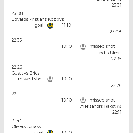
23:31
23:08
Edvards Kristiāns Kozlovs
goal
11:10
23:08
22:35
10:10
missed shot
Endijs Ulmis
22:35
22:26
Gustavs Brics
missed shot
10:10
22:26
22:11
10:10
missed shot
Aleksandrs Rakstiņš
22:11
21:44
Olivers Jonass
goal
10:10