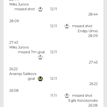
Miks Jurovs
missed shot
12:11
28:44
28:09
12:11
missed shot
Endijs Ulmis
28:09
27:43
Miks Jurovs
missed 7m goal
12:11
27:43
26:22
Arsenijs Šaškovs
goal
12:11
26:22
26:08
11:11
missed shot
Egīls Konošonoks
26:08