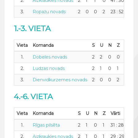
2.
Aizkraukles novads
2
1
1
0
41 : 30
11
3.
Ropažu novads
2
0
0
2
23 : 52
-29
1.-3. VIETA
Vieta
Komanda
S
U
N
Z
Vārti
1.
Dobeles novads
2
2
0
0
44 : 2
2.
Ludzas novads
2
1
0
1
30 : 2
3.
Dienvidkurzemes novads
2
0
0
2
23 : 4
4.-6. VIETA
Vieta
Komanda
S
U
N
Z
Vārti
+/-
1.
Rīgas pilsēta
2
1
0
1
31 : 28
3
2.
Aizkraukles novads
2
1
0
1
29 : 29
0