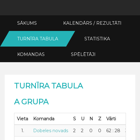
SĀKUMS
KALENDĀRS / REZULTĀTI
TURNĪRA TABULA
STATISTIKA
KOMANDAS
SPĒLĒTĀJI
TURNĪRA TABULA
A GRUPA
Vieta
Komanda
S
U
N
Z
Vārti
+/-
P
1.
Dobeles novads
2
2
0
0
62 : 28
34
4