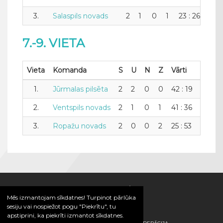
3.
Salaspils novads
2
1
0
1
23 : 26
-3
7.-9. VIETA
Vieta
Komanda
S
U
N
Z
Vārti
+/-
1.
Jūrmalas pilsēta
2
2
0
0
42 : 19
23
2.
Ventspils novads
2
1
0
1
41 : 36
5
3.
Ropažu novads
2
0
0
2
25 : 53
-28
Mēs izmantojam sīkdatnes! Turpinot pārlūka
sesiju vai nospiežot pogu "Piekrītu", tu
apstiprini, ka piekrīti izmantot sīkdatnes.