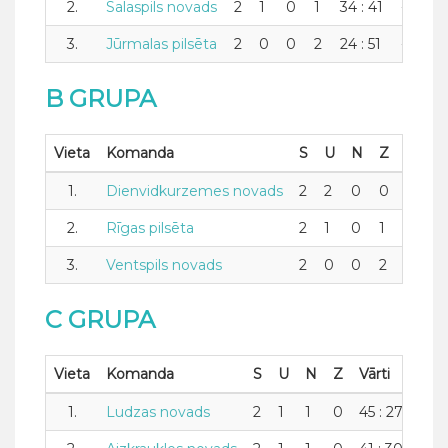
2.
Salaspils novads
2
1
0
1
34 : 41
-7
2
3.
Jūrmalas pilsēta
2
0
0
2
24 : 51
-27
B GRUPA
Vieta
Komanda
S
U
N
Z
Vārti
1.
Dienvidkurzemes novads
2
2
0
0
46 : 3
2.
Rīgas pilsēta
2
1
0
1
41 : 42
3.
Ventspils novads
2
0
0
2
29 : 4
C GRUPA
Vieta
Komanda
S
U
N
Z
Vārti
+/-
1.
Ludzas novads
2
1
1
0
45 : 27
18