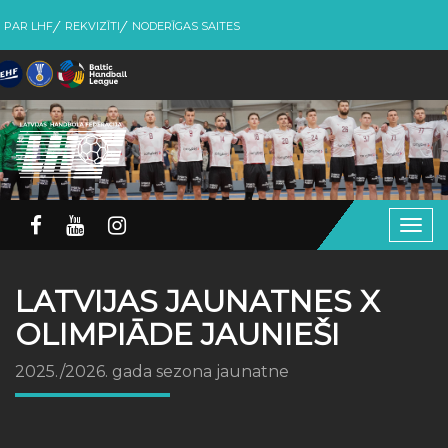
PAR LHF
REKVIZĪTI
NODERĪGAS SAITES
Togg
navig
LATVIJAS JAUNATNES X
OLIMPIĀDE JAUNIEŠI
2025./2026. gada sezona jaunatne