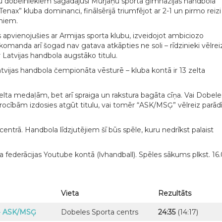
u dobelniekiem sagādājusi Murjāņu sporta ģimnāzijas handbola
ax” kluba dominanci, finālsērijā triumfējot ar 2-1 un pirmo reizi
oniem.
vienojušies ar Armijas sporta klubu, izveidojot ambiciozo
manda arī šogad nav gatava atkāpties ne soli – rīdzinieki vēlrei
ar Latvijas handbola augstāko titulu.
 Latvijas handbola čempionāta vēsturē – kluba kontā ir 13 zelta
lta medaļām, bet arī spraiga un rakstura bagāta cīņa. Vai Dobele
ocībām izdosies atgūt titulu, vai tomēr “ASK/MSĢ” vēlreiz parād
ntrā. Handbola līdzjutējiem šī būs spēle, kuru nedrīkst palaist
la federācijas Youtube kontā (lvhandball). Spēles sākums plkst. 16.
Vieta
Rezultāts
–
ASK/MSĢ
Dobeles Sporta centrs
24:35
(14:17)