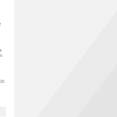
z
s
īs
00.