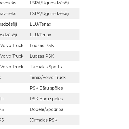
navnieks
LSPA/Ugunsdzēsēji
navnieks
LSPA/Ugunsdzēsēji
sdzēsēji
LLU/Tenax
sdzēsēji
LLU/Tenax
Volvo Truck
Ludzas PSK
Volvo Truck
Ludzas PSK
Volvo Truck
Jūrmalas Sports
s
Tenax/Volvo Truck
PSK Bāru spēles
ļi
PSK Bāru spēles
PS
Dobele/Spodrība
PS
Jūrmalas PSK