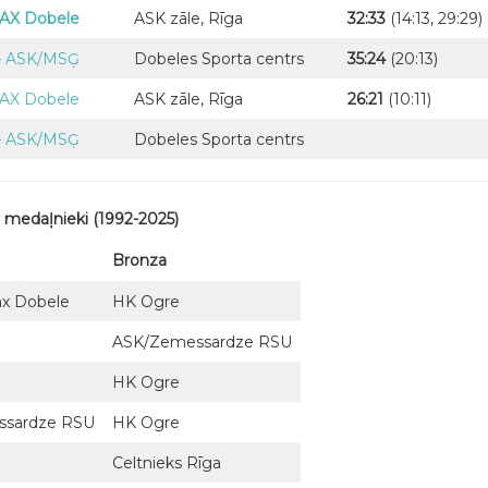
AX Dobele
ASK zāle, Rīga
32:33
(14:13, 29:29)
– ASK/MSĢ
Dobeles Sporta centrs
35:24
(20:13)
AX Dobele
ASK zāle, Rīga
26:21
(10:11)
– ASK/MSĢ
Dobeles Sporta centrs
a medaļnieki (1992-2025)
Bronza
x Dobele
HK Ogre
ASK/Zemessardze RSU
HK Ogre
ssardze RSU
HK Ogre
Celtnieks Rīga