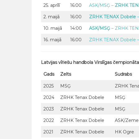
25. aprīlī
16:00
ASK/MSĢ –
ZRHK TEN
2. maijā
16:00
ZRHK TENAX Dobele
10. maijā
14:00
ASK/MSĢ
– ZRHK TEN
16. maijā
16:00
ZRHK TENAX Dobele 
Latvijas vīriešu handbola Virslīgas čempionāt
Gads
Zelts
Sudrabs
2025
MSĢ
ZRHK Tena
2024
ZRHK Tenax Dobele
MSĢ
2023
ZRHK Tenax Dobele
MSĢ
2022
ZRHK Tenax Dobele
ASK/Zeme
2021
ZRHK Tenax Dobele
HK Ogre