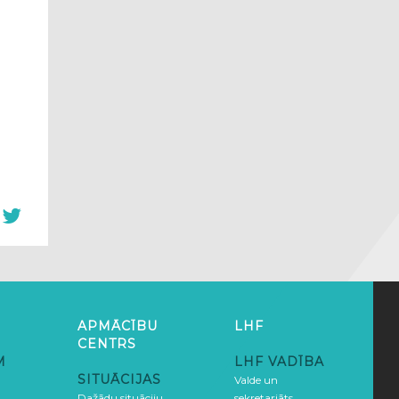
APMĀCĪBU
LHF
CENTRS
M
LHF VADĪBA
SITUĀCIJAS
Valde un
Dažādu situāciju
sekretariāts