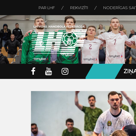
PAR LHF
REKVIZĪTI
NODERĪGAS SAI
ZIŅ