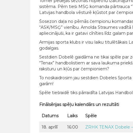
Tomēr pēdējās sezonās nopietnu izaicinājum
sistēma. Pērn tieši MSĢ komanda pārtrauca “Ten
Latvijas handbola vēsturē kļūstot par čempi
Šosezon daļa no pērnās čempionu komandas ap
“ASK/MSĢ” vienību. Arnolda Straumes vadītā ko
apliecinājuši, ka ir gatavi cīnīties līdz galam p
Armijas sporta klubs ir visu laiku titulētākais
godalgas.
Sestdien Dobelē gaidāma ne tikai spēle par ze
“Tenax” handbolistiem ar sava laukuma priekšr
raksturu un kļūs par čempioniem?
To noskaidrosim jau sestdien Dobeles Sporta ce
garām!
Spēle tiešraidē tiks pārraidīta Latvijas Handbo
Finālsērijas spēļu kalendārs un rezultāti
Datums
Laiks
Spēle
18. aprīlī
16:00
ZRHK TENAX Dobele 