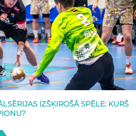
ĀLSĒRIJAS IZŠĶIROŠĀ SPĒLE: KURŠ
PIONU?