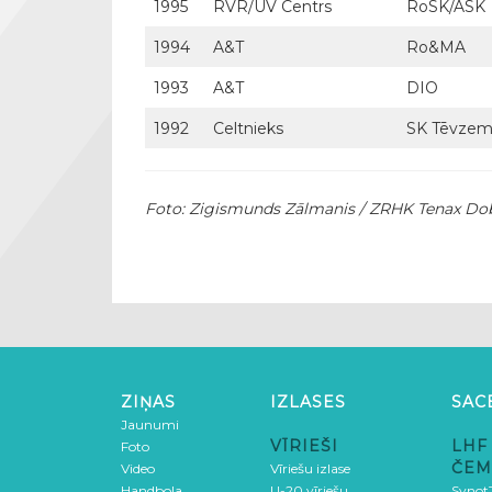
1995
RVR/UV Centrs
RoSK/ASK
1994
A&T
Ro&MA
1993
A&T
DIO
1992
Celtnieks
SK Tēvze
Foto: Zigismunds Zālmanis / ZRHK Tenax Do
ZIŅAS
IZLASES
SAC
Jaunumi
VĪRIEŠI
LHF
Foto
ČEM
Video
Vīriešu izlase
Handbola
U-20 vīriešu
SynotT