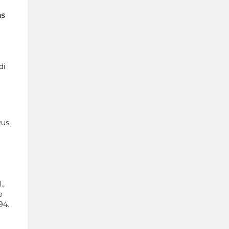
as
.
di
vus
.,
o
94.