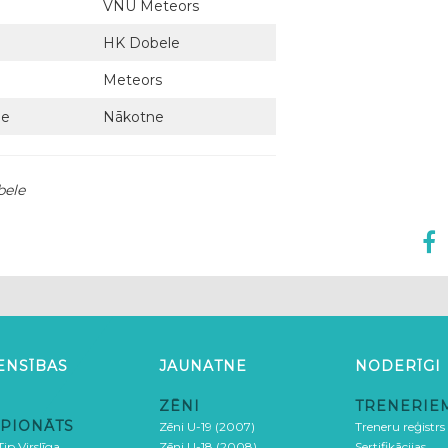
VNU Meteors
HK Dobele
Meteors
me
Nākotne
bele
ENSĪBAS
JAUNATNE
NODERĪGI
ZĒNI
TRENERIE
PIONĀTS
Zēni U-19 (2007)
Treneru reģistrs
ip Virslīga
Zēni U-18 (2008)
Sertifikācijas