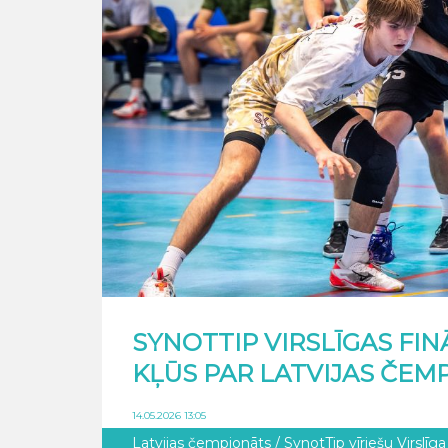
SYNOTTIP VIRSLĪGAS FIN
KĻŪS PAR LATVIJAS ČEM
14.05.2026 13:05
Latvijas čempionāts
/ SynotTip vīriešu Virslīga