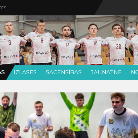
TES
AS
IZLASES
SACENSĪBAS
JAUNATNE
N