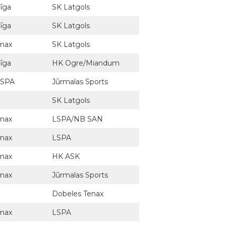
Rīga
SK Latgols
Rīga
SK Latgols
enax
SK Latgols
Rīga
HK Ogre/Miandum
LSPA
Jūrmalas Sports
SK Latgols
enax
LSPA/NB SAN
enax
LSPA
enax
HK ASK
enax
Jūrmalas Sports
Dobeles Tenax
enax
LSPA