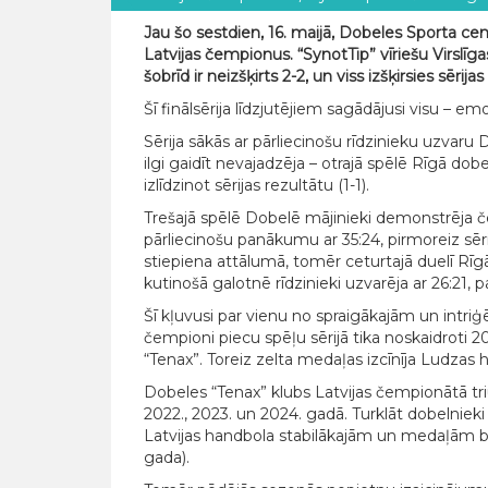
Jau šo sestdien, 16. maijā, Dobeles Sporta cen
Latvijas čempionus. “SynotTip” vīriešu Virslīg
šobrīd ir neizšķirts 2-2, un viss izšķirsies sērija
Šī finālsērija līdzjutējiem sagādājusi visu – 
Sērija sākās ar pārliecinošu rīdzinieku uzvaru
ilgi gaidīt nevajadzēja – otrajā spēlē Rīgā do
izlīdzinot sērijas rezultātu (1-1).
Trešajā spēlē Dobelē mājinieki demonstrēja
pārliecinošu panākumu ar 35:24, pirmoreiz sērij
stiepiena attālumā, tomēr ceturtajā duelī Rīg
kutinošā galotnē rīdzinieki uzvarēja ar 26:21, p
Šī kļuvusi par vienu no spraigākajām un intriģ
čempioni piecu spēļu sērijā tika noskaidroti 2
“Tenax”. Toreiz zelta medaļas izcīnīja Ludzas h
Dobeles “Tenax” klubs Latvijas čempionātā trium
2022., 2023. un 2024. gadā. Turklāt dobelniek
Latvijas handbola stabilākajām un medaļā
gada).