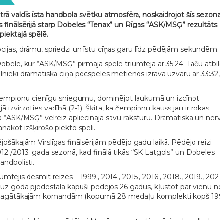
trā valdīs īsta handbola svētku atmosfēra, noskaidrojot šīs sezon
as finālsērijā starp Dobeles “Tenax” un Rīgas “ASK/MSĢ” rezultāts
s piektajā spēlē.
emocijas, drāmu, spriedzi un īstu cīņas garu līdz pēdējām sekundēm
 Dobelē, kur “ASK/MSĢ” pirmajā spēlē triumfēja ar 35:24. Taču atbil
belnieki dramatiskā cīņā pēcspēles metienos izrāva uzvaru ar 33:32,
 čempionu cienīgu sniegumu, dominējot laukumā un izcīnot
ā izvirzoties vadībā (2-1). Šķita, ka čempionu kauss jau ir rokas
ā “ASK/MSĢ” vēlreiz apliecināja savu raksturu. Dramatiskā un ner
anākot izšķirošo piekto spēli.
ējošākajām Virslīgas finālsērijām pēdējo gadu laikā. Pēdējo reizi
012./2013. gada sezonā, kad finālā tikās “SK Latgols” un Dobeles
andbolisti.
fējis desmit reizes – 1999., 2014., 2015., 2016., 2018., 2019., 2021
i uz goda pjedestāla kāpuši pēdējos 26 gadus, kļūstot par vienu n
m bagātākajām komandām (kopumā 28 medaļu komplekti kopš 19