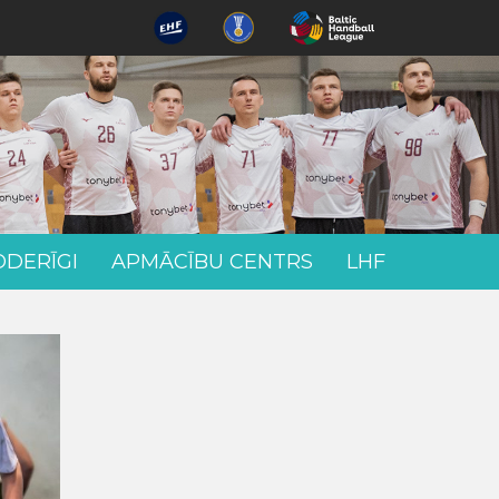
ODERĪGI
APMĀCĪBU CENTRS
LHF