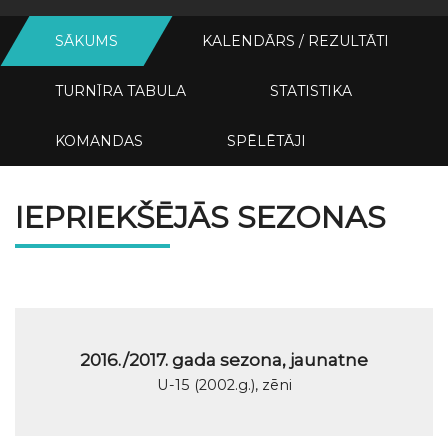
SĀKUMS
KALENDĀRS / REZULTĀTI
TURNĪRA TABULA
STATISTIKA
KOMANDAS
SPĒLĒTĀJI
IEPRIEKŠĒJĀS SEZONAS
2016./2017. gada sezona, jaunatne
U-15 (2002.g.), zēni