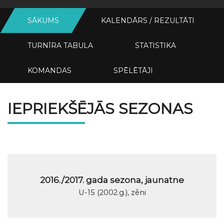
SĀKUMS
KALENDĀRS / REZULTĀTI
TURNĪRA TABULA
STATISTIKA
KOMANDAS
SPĒLĒTĀJI
IEPRIEKŠĒJĀS SEZONAS
2016./2017. gada sezona, jaunatne
U-15 (2002.g.), zēni