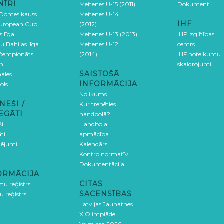
NĪRI
Meitenes U-15 (2011)
Dokumenti
 Domes kauss
Meitenes U-14
IHF
uropean Cup
(2012)
s līga
Meitenes U-13 (2013)
IHF Izglītības
u Baltijas līga
Meitenes U-12
centrs
 čempionāts
(2014)
IHF noteikumu
ni
skaidrojumi
SAISTOŠĀ
ales
INFORMĀCIJA
ols
Nolikums
NEŠI /
Kur trenēties
EGĀTI
handbolā?
ši
Handbola
ti
apmācība
ējumi
Kalendārs
Kontrolnormatīvi
Dokumentācija
ORMĀCIJA
CITAS
stu reģistrs
SACENSĪBAS
u reģistrs
Latvijas Jaunatnes
X Olimpiāde