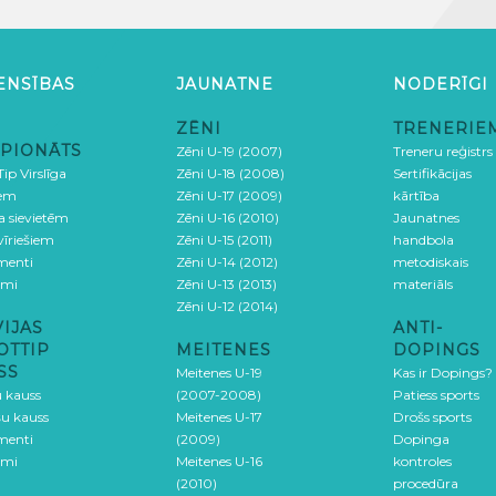
ENSĪBAS
JAUNATNE
NODERĪGI
ZĒNI
TRENERIE
PIONĀTS
Zēni U-19 (2007)
Treneru reģistrs
ip Virslīga
Zēni U-18 (2008)
Sertifikācijas
iem
Zēni U-17 (2009)
kārtība
ga sievietēm
Zēni U-16 (2010)
Jaunatnes
 vīriešiem
Zēni U-15 (2011)
handbola
menti
Zēni U-14 (2012)
metodiskais
umi
Zēni U-13 (2013)
materiāls
Zēni U-12 (2014)
VIJAS
ANTI-
OTTIP
MEITENES
DOPINGS
SS
Meitenes U-19
Kas ir Dopings?
u kauss
(2007-2008)
Patiess sports
šu kauss
Meitenes U-17
Drošs sports
menti
(2009)
Dopinga
umi
Meitenes U-16
kontroles
(2010)
procedūra