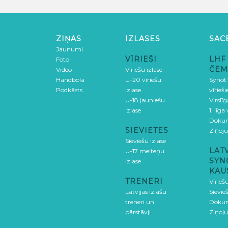
ZIŅAS
IZLASES
SAC
Jaunumi
VĪRIEŠI
LHF
Foto
ČEM
Video
Vīriešu izlase
Handbola
U-20 vīriešu
SynotT
Podkāsts
izlase
vīrieš
U-18 jauniešu
Virslī
izlase
1. līga
Doku
SIEVIETES
Ziņoj
Sieviešu izlase
LAT
U-17 meiteņu
SYN
izlase
KAU
TRENERI
Vīrieš
Latvijas izlašu
Sievie
treneri un
Doku
pārstāvji
Ziņoj