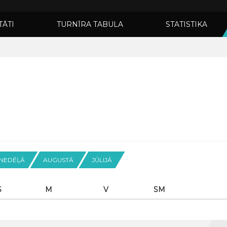
TĀTI
TURNĪRA TABULA
STATISTIKA
 NEDĒĻĀ
AUGUSTĀ
JŪLIJĀ
S
M
V
SM