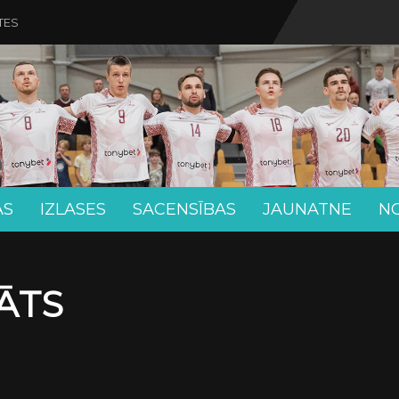
TES
AS
IZLASES
SACENSĪBAS
JAUNATNE
N
ĀTS