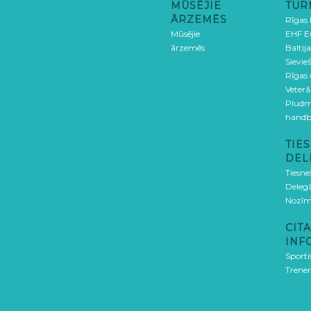
MŪSĒJIE
TUR
ĀRZEMĒS
Rīgas
Mūsējie
EHF E
ārzemēs
Baltija
Sievieš
Rīgas
Veterā
Pludm
handb
TIES
DEL
Tiesne
Delegā
Nozīm
CITA
INF
Sporti
Trener