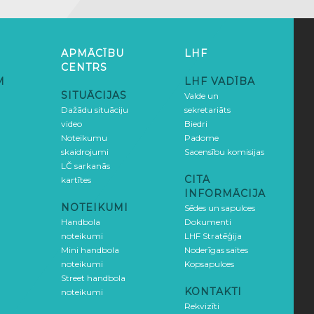
APMĀCĪBU
LHF
CENTRS
M
LHF VADĪBA
SITUĀCIJAS
Valde un
Dažādu situāciju
sekretariāts
video
Biedri
Noteikumu
Padome
skaidrojumi
Sacensību komisijas
LČ sarkanās
CITA
kartītes
INFORMĀCIJA
NOTEIKUMI
Sēdes un sapulces
Handbola
Dokumenti
noteikumi
LHF Stratēģija
Mini handbola
Noderīgas saites
noteikumi
Kopsapulces
Street handbola
KONTAKTI
noteikumi
Rekvizīti