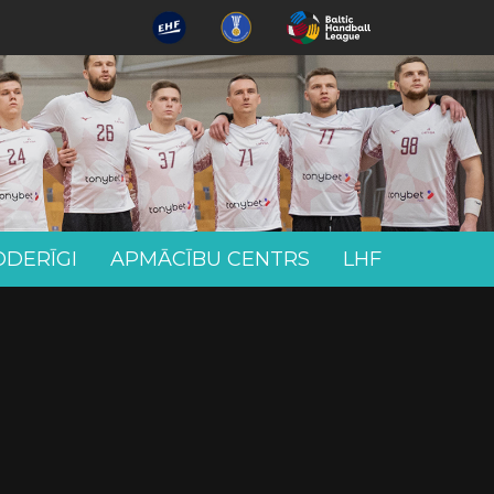
ODERĪGI
APMĀCĪBU CENTRS
LHF