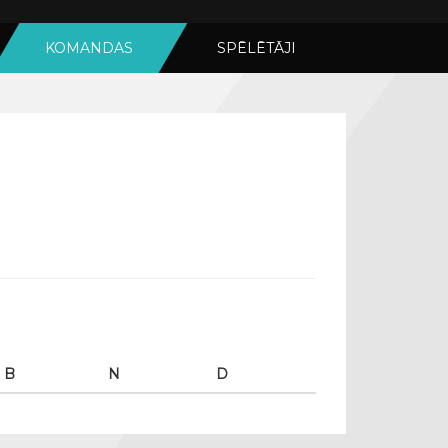
KOMANDAS
SPĒLĒTĀJI
B
N
D