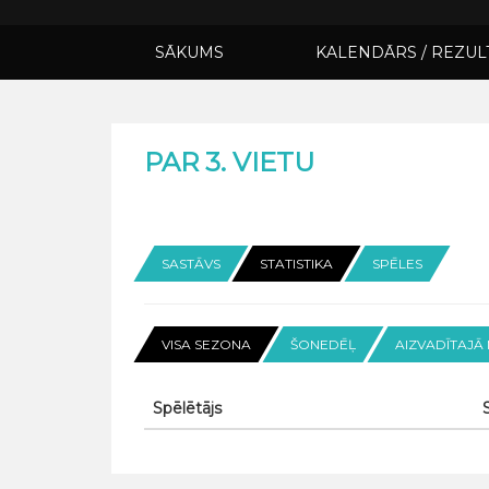
SĀKUMS
KALENDĀRS / REZUL
PAR 3. VIETU
SASTĀVS
STATISTIKA
SPĒLES
VISA SEZONA
ŠONEDĒĻ
AIZVADĪTAJĀ
Spēlētājs