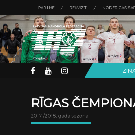
PAR LHF
REKVIZĪTI
NODERĪGAS SAI
ZIŅ
RĪGAS ČEMPION
2017./2018. gada sezona