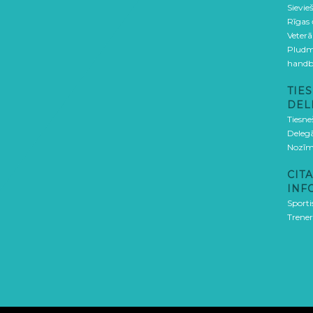
Sievieš
Rīgas
Veterā
Pludm
handb
TIES
DEL
Tiesne
Delegā
Nozīm
CITA
INF
Sporti
Trener