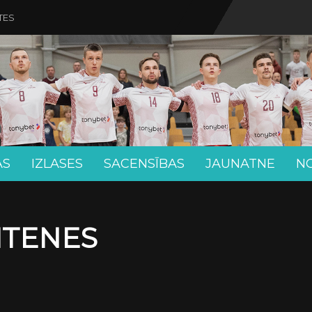
TES
AS
IZLASES
SACENSĪBAS
JAUNATNE
N
EITENES