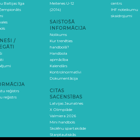
u Baltijas līga
Meitenes U-12
centrs
 čempionāts
(2014)
IHF noteikumu
ni
skaidrojumi
SAISTOŠĀ
ales
INFORMĀCIJA
ols
Nolikums
NEŠI /
Kur trenēties
EGĀTI
handbolā?
ši
Handbola
ti
apmācība
ējumi
Kalendārs
Kontrolnormatīvi
Dokumentācija
ORMĀCIJA
CITAS
stu reģistrs
SACENSĪBAS
u reģistrs
Latvijas Jaunatnes
X Olimpiāde
Valmiera 2026
Mini handbols
Skolēnu spartakiāde
Starptautiskās