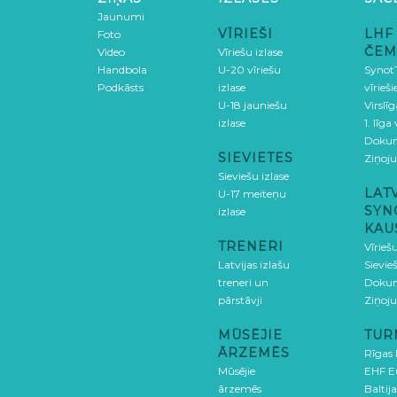
Jaunumi
VĪRIEŠI
LHF
Foto
ČEM
Video
Vīriešu izlase
Handbola
U-20 vīriešu
SynotT
Podkāsts
izlase
vīrieš
U-18 jauniešu
Virslī
izlase
1. līga
Doku
SIEVIETES
Ziņoj
Sieviešu izlase
LAT
U-17 meiteņu
SYN
izlase
KAU
TRENERI
Vīrieš
Latvijas izlašu
Sievie
treneri un
Doku
pārstāvji
Ziņoj
MŪSĒJIE
TUR
ĀRZEMĒS
Rīgas
Mūsējie
EHF E
ārzemēs
Baltija