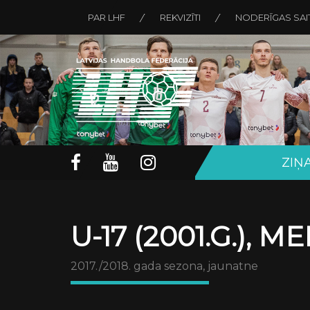
PAR LHF
REKVIZĪTI
NODERĪGAS SAI
ZIŅ
U-17 (2001.G.), M
2017./2018. gada sezona, jaunatne