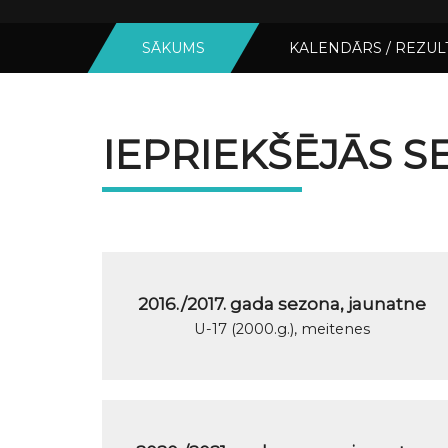
SĀKUMS
KALENDĀRS / REZUL
IEPRIEKŠĒJĀS 
2016./2017. gada sezona, jaunatne
U-17 (2000.g.), meitenes