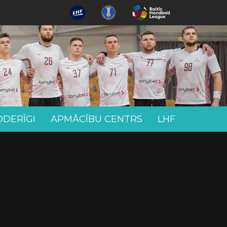
ODERĪGI
APMĀCĪBU CENTRS
LHF