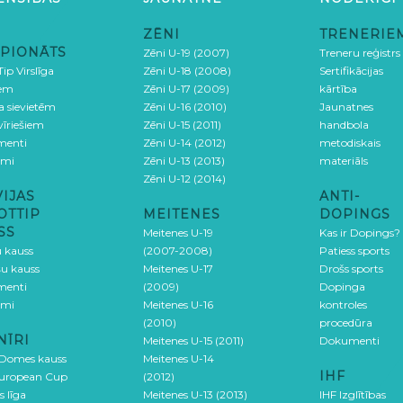
ZĒNI
TRENERIE
PIONĀTS
Zēni U-19 (2007)
Treneru reģistrs
ip Virslīga
Zēni U-18 (2008)
Sertifikācijas
iem
Zēni U-17 (2009)
kārtība
ga sievietēm
Zēni U-16 (2010)
Jaunatnes
 vīriešiem
Zēni U-15 (2011)
handbola
menti
Zēni U-14 (2012)
metodiskais
umi
Zēni U-13 (2013)
materiāls
Zēni U-12 (2014)
VIJAS
ANTI-
OTTIP
MEITENES
DOPINGS
SS
Meitenes U-19
Kas ir Dopings?
u kauss
(2007-2008)
Patiess sports
šu kauss
Meitenes U-17
Drošs sports
menti
(2009)
Dopinga
umi
Meitenes U-16
kontroles
(2010)
procedūra
NĪRI
Meitenes U-15 (2011)
Dokumenti
 Domes kauss
Meitenes U-14
IHF
uropean Cup
(2012)
s līga
Meitenes U-13 (2013)
IHF Izglītības