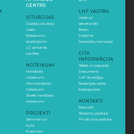
CENTRS
M
LHF VADĪBA
SITUĀCIJAS
Valde un
Dažādu situāciju
sekretariāts
video
Biedri
Noteikumu
Padome
skaidrojumi
Sacensību komisijas
LČ sarkanās
CITA
kartītes
INFORMĀCIJA
NOTEIKUMI
Sēdes un sapulces
Handbola
Dokumenti
noteikumi
LHF Stratēģija
Mini handbola
Noderīgas saites
noteikumi
Kopsapulces
Street handbola
KONTAKTI
noteikumi
Rekvizīti
PROJEKTI
Sīkdatņu politika
Semināri un
Privātuma politika
kursi
Erasmus+