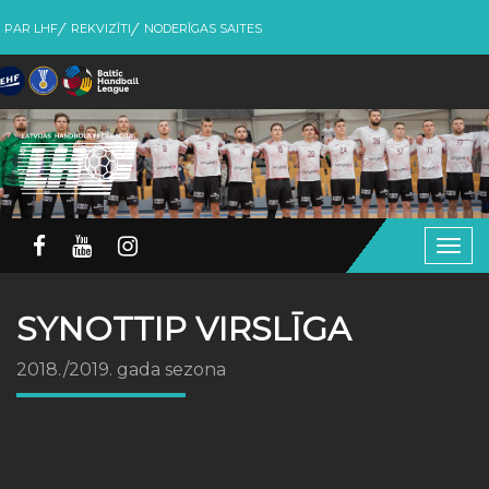
PAR LHF
REKVIZĪTI
NODERĪGAS SAITES
Togg
navig
SYNOTTIP VIRSLĪGA
2018./2019. gada sezona