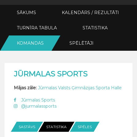
SĀKUMS
KALENDĀRS / REZULTĀTI
TURNĪRA TABULA
STATISTIKA
KOMANDAS
SPĒLĒTĀJI
JŪRMALAS SPORTS
Mājas zāle:
Jūrmalas Valsts Ģimnāzijas Sporta Halle
Jūrmalas Sports
@jurmalassports
SASTĀVS
STATISTIKA
SPĒLES