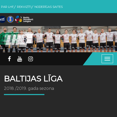
PAR LHF
REKVIZĪTI
NODERĪGAS SAITES
Togg
navig
BALTIJAS LĪGA
2018./2019. gada sezona