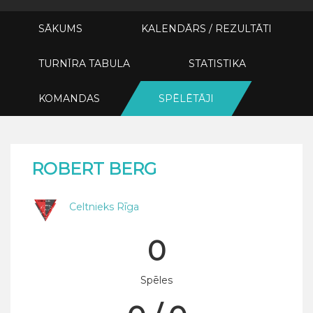
SĀKUMS
KALENDĀRS / REZULTĀTI
TURNĪRA TABULA
STATISTIKA
KOMANDAS
SPĒLĒTĀJI
ROBERT BERG
Celtnieks Rīga
0
Spēles