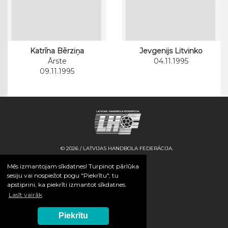
Katrīna Bērziņa
Jevgenijs Litvinko
Ārste
04.11.1995
09.11.1995
© 2026 / LATVIJAS HANDBOLA FEDERĀCIJA.
Mēs izmantojam sīkdatnes! Turpinot pārlūka
sesiju vai nospiežot pogu "Piekrītu", tu
apstiprini, ka piekrīti izmantot sīkdatnes.
Lasīt vairāk
Piekrītu