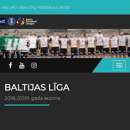
PAR LHF
REKVIZĪTI
NODERĪGAS SAITES
Togg
navig
BALTIJAS LĪGA
2018./2019. gada sezona