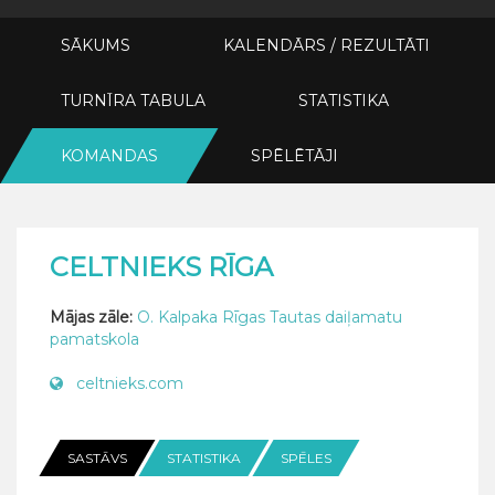
SĀKUMS
KALENDĀRS / REZULTĀTI
TURNĪRA TABULA
STATISTIKA
KOMANDAS
SPĒLĒTĀJI
CELTNIEKS RĪGA
Mājas zāle:
O. Kalpaka Rīgas Tautas daiļamatu
pamatskola
celtnieks.com
SASTĀVS
STATISTIKA
SPĒLES