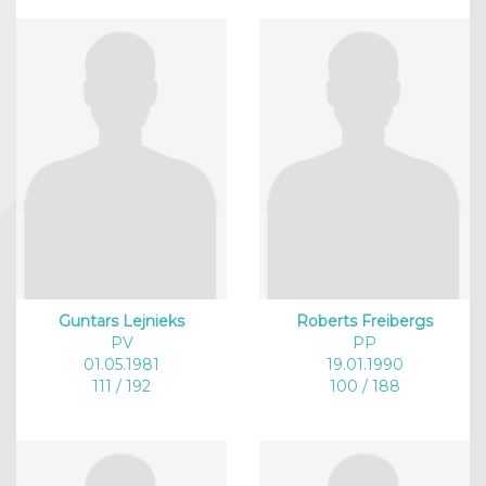
Guntars Lejnieks
Roberts Freibergs
PV
PP
01.05.1981
19.01.1990
111 / 192
100 / 188