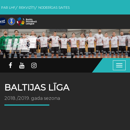
PAR LHF
REKVIZĪTI
NODERĪGAS SAITES
Togg
navig
BALTIJAS LĪGA
2018./2019. gada sezona