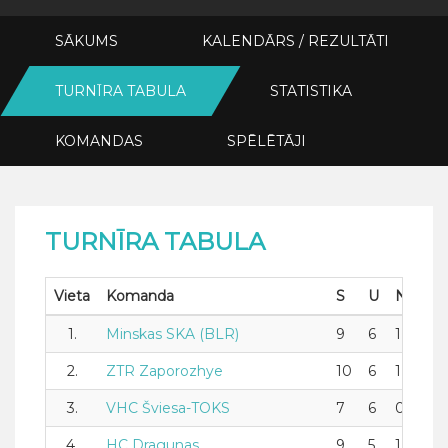
SĀKUMS
KALENDĀRS / REZULTĀTI
TURNĪRA TABULA
STATISTIKA
KOMANDAS
SPĒLĒTĀJI
TURNĪRA TABULA
Vieta
Komanda
S
U
N
Z
1.
Minskas SKA (BLR)
9
6
1
2
2.
ZTR Zaporozhye
10
6
1
3
3.
VHC Šviesa-TOKS
7
6
0
1
4.
HC Dragunas
9
5
1
3