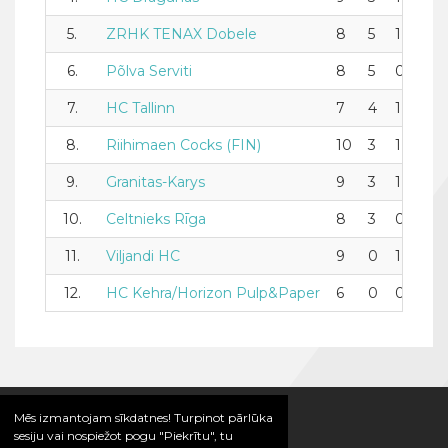
5.
ZRHK TENAX Dobele
8
5
1
2
6.
Põlva Serviti
8
5
0
3
7.
HC Tallinn
7
4
1
2
8.
Riihimaen Cocks (FIN)
10
3
1
6
9.
Granitas-Karys
9
3
1
5
10.
Celtnieks Rīga
8
3
0
5
11.
Viljandi HC
9
0
1
8
12.
HC Kehra/Horizon Pulp&Paper
6
0
0
6
Mēs izmantojam sīkdatnes! Turpinot pārlūka
sesiju vai nospiežot pogu "Piekrītu", tu