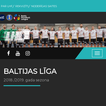
PAR LHF
REKVIZĪTI
NODERĪGAS SAITES
Togg
navig
BALTIJAS LĪGA
2018./2019. gada sezona