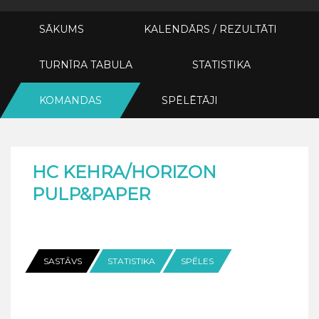
SĀKUMS
KALENDĀRS / REZULTĀTI
TURNĪRA TABULA
STATISTIKA
KOMANDAS
SPĒLĒTĀJI
HC KEHRA/HORIZON
PULP&PAPER
SASTĀVS
STATISTIKA
SPĒLES