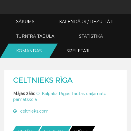
SĀKUMS
KALENDĀRS / REZULTĀTI
TURNĪRA TABULA
STATISTIKA
KOMANDAS
SPĒLĒTĀJI
CELTNIEKS RĪGA
Mājas zāle:
O. Kalpaka Rīgas Tautas daiļamatu
pamatskola
celtnieks.com
SASTĀVS
STATISTIKA
SPĒLES