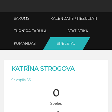
SĀKUMS
KALENDĀRS / REZULTĀTI
TURNĪRA TABULA
STATISTIKA
KOMANDAS
SPĒLĒTĀJI
KATRĪNA STROGOVA
Salaspils SS
0
Spēles