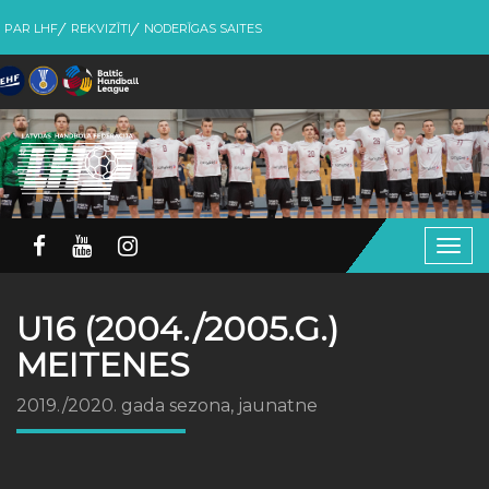
PAR LHF
REKVIZĪTI
NODERĪGAS SAITES
Togg
navig
U16 (2004./2005.G.)
MEITENES
2019./2020. gada sezona, jaunatne