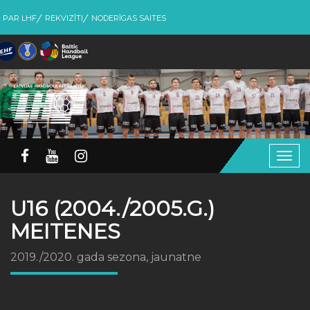
PAR LHF
REKVIZĪTI
NODERĪGAS SAITES
Togg
navig
U16 (2004./2005.G.)
MEITENES
2019./2020. gada sezona, jaunatne