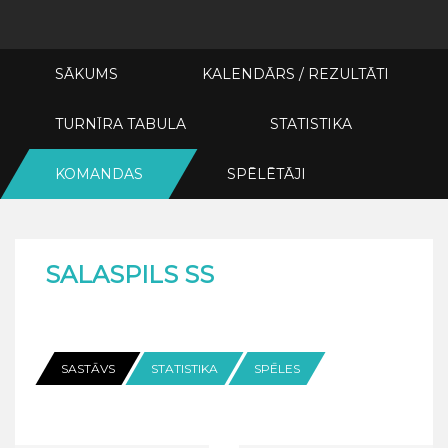
SĀKUMS
KALENDĀRS / REZULTĀTI
TURNĪRA TABULA
STATISTIKA
KOMANDAS
SPĒLĒTĀJI
SALASPILS SS
SASTĀVS
STATISTIKA
SPĒLES