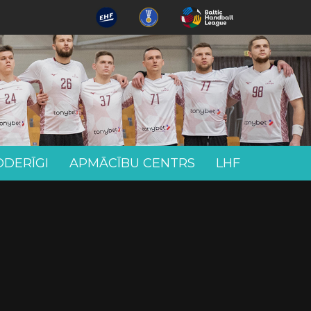
ODERĪGI
APMĀCĪBU CENTRS
LHF