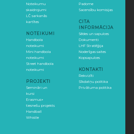
Noteikumu
Padome
skaidrojumi
Sacensību komisijas
LČ sarkanās
CITA
kartītes
INFORMĀCIJA
NOTEIKUMI
Sēdes un sapulces
Handbola
Dokumenti
noteikumi
LHF Stratēģija
Mini handbola
Noderīgas saites
noteikumi
Kopsapulces
Street handbola
KONTAKTI
noteikumi
Rekvizīti
PROJEKTI
Sīkdatņu politika
Semināri un
Privātuma politika
kursi
Erasmus+
tiesnešu projekts
Handball
Whistle