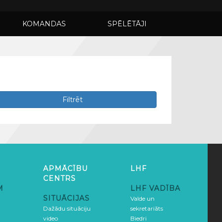
KOMANDAS
SPĒLĒTĀJI
Filtrēt
APMĀCĪBU
LHF
CENTRS
M
LHF VADĪBA
SITUĀCIJAS
Valde un
Dažādu situāciju
sekretariāts
video
Biedri