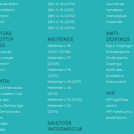
ga sievietēm
Zēni U-16 (2010)
Jaunatnes
 vīriešiem
Zēni U-15 (2011)
handbola
menti
Zēni U-14 (2012)
metodiskais
umi
Zēni U-13 (2013)
materiāls
Zēni U-12 (2014)
VIJAS
ANTI-
OTTIP
MEITENES
DOPINGS
SS
Meitenes U-19
Kas ir Dopings?
u kauss
(2007-2008)
Patiess sports
šu kauss
Meitenes U-17
Drošs sports
menti
(2009)
Dopinga
umi
Meitenes U-16
kontroles
(2010)
procedūra
NĪRI
Meitenes U-15 (2011)
Dokumenti
 Domes kauss
Meitenes U-14
IHF
uropean Cup
(2012)
s līga
Meitenes U-13 (2013)
IHF Izglītības
u Baltijas līga
Meitenes U-12
centrs
 čempionāts
(2014)
IHF noteikumu
ni
skaidrojumi
SAISTOŠĀ
ales
INFORMĀCIJA
ols