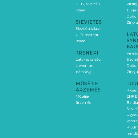
U-18 jauniešu
Virslī
izlase
1. līga
Doku
SIEVIETES
Ziņoj
Sieviešu izlase
LAT
U-17 meiteņu
SYN
izlase
KAU
TRENERI
Vīrieš
Latvijas izlašu
Sievie
treneri un
Doku
pārstāvji
Ziņoj
MŪSĒJIE
TUR
ĀRZEMĒS
Rīgas
Mūsējie
EHF E
ārzemēs
Baltija
Sievieš
Rīgas
Veterā
Pludm
handb