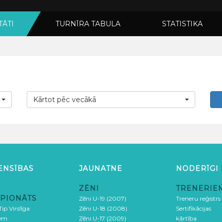
TĀTI
TURNĪRA TABULA
STATISTIKA
Kārtot pēc vecākā
ENSĪBAS
JAUNATNE
NODERĪGI
ZĒNI
TRENERIE
PIONĀTS
Zēni U-19 (2007)
Treneru reģistrs
ip Virslīga
Zēni U-18 (2008)
Sertifikācijas
iem
Zēni U-17 (2009)
kārtība