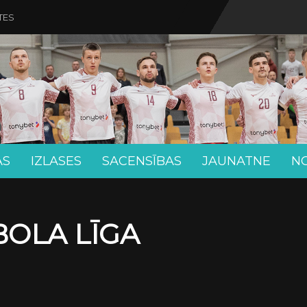
TES
AS
IZLASES
SACENSĪBAS
JAUNATNE
N
BOLA LĪGA