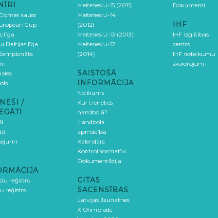
NĪRI
Meitenes U-15 (2011)
Dokumenti
 Domes kauss
Meitenes U-14
IHF
uropean Cup
(2012)
s līga
Meitenes U-13 (2013)
IHF Izglītības
u Baltijas līga
Meitenes U-12
centrs
 čempionāts
(2014)
IHF noteikumu
ni
skaidrojumi
SAISTOŠĀ
ales
INFORMĀCIJA
ols
Nolikums
NEŠI /
Kur trenēties
EGĀTI
handbolā?
ši
Handbola
ti
apmācība
ējumi
Kalendārs
Kontrolnormatīvi
Dokumentācija
ORMĀCIJA
CITAS
stu reģistrs
SACENSĪBAS
u reģistrs
Latvijas Jaunatnes
X Olimpiāde