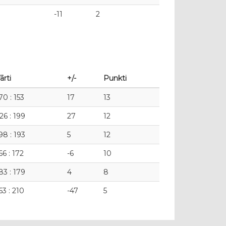
-11
2
ārti
+/-
Punkti
70 : 153
17
13
26 : 199
27
12
98 : 193
5
12
66 : 172
-6
10
83 : 179
4
8
63 : 210
-47
5