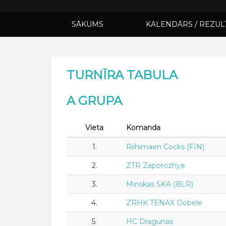
SĀKUMS
KALENDĀRS / REZUL
TURNĪRA TABULA
A GRUPA
Vieta
Komanda
1.
Riihimaen Cocks (FIN)
2.
ZTR Zaporozhye
3.
Minskas SKA (BLR)
4.
ZRHK TENAX Dobele
5.
HC Dragunas