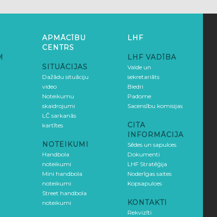
APMĀCĪBU
LHF
CENTRS
M
LHF VADĪBA
SITUĀCIJAS
Valde un
Dažādu situāciju
sekretariāts
video
Biedri
Noteikumu
Padome
skaidrojumi
Sacensību komisijas
LČ sarkanās
CITA
kartītes
INFORMĀCIJA
NOTEIKUMI
Sēdes un sapulces
Handbola
Dokumenti
noteikumi
LHF Stratēģija
Mini handbola
Noderīgas saites
noteikumi
Kopsapulces
Street handbola
KONTAKTI
noteikumi
Rekvizīti