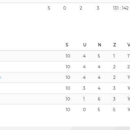
5
0
2
3
131 : 142
S
U
N
Z
V
10
4
5
1
1
10
4
4
2
2
r
10
4
4
2
1
10
3
4
3
1
10
1
6
3
1
10
0
5
5
1