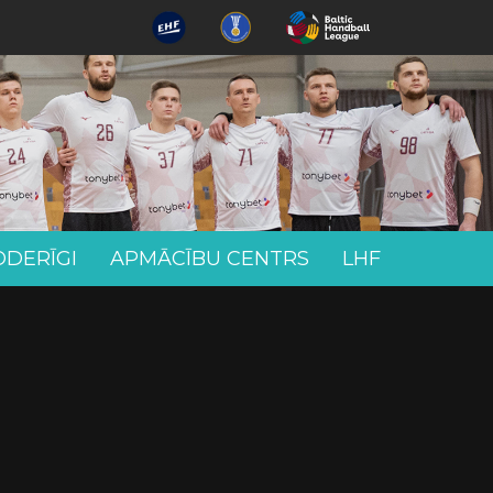
ODERĪGI
APMĀCĪBU CENTRS
LHF