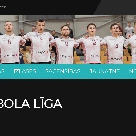
TES
AS
IZLASES
SACENSĪBAS
JAUNATNE
N
BOLA LĪGA