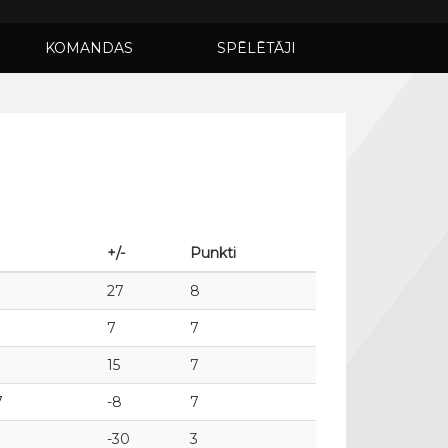
KOMANDAS
SPĒLĒTĀJI
+/-
Punkti
27
8
7
7
15
7
7
-8
7
-30
3