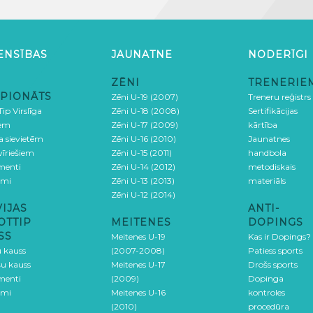
ENSĪBAS
JAUNATNE
NODERĪGI
ZĒNI
TRENERIE
PIONĀTS
Zēni U-19 (2007)
Treneru reģistrs
ip Virslīga
Zēni U-18 (2008)
Sertifikācijas
iem
Zēni U-17 (2009)
kārtība
ga sievietēm
Zēni U-16 (2010)
Jaunatnes
 vīriešiem
Zēni U-15 (2011)
handbola
menti
Zēni U-14 (2012)
metodiskais
umi
Zēni U-13 (2013)
materiāls
Zēni U-12 (2014)
VIJAS
ANTI-
OTTIP
MEITENES
DOPINGS
SS
Meitenes U-19
Kas ir Dopings?
u kauss
(2007-2008)
Patiess sports
šu kauss
Meitenes U-17
Drošs sports
menti
(2009)
Dopinga
umi
Meitenes U-16
kontroles
(2010)
procedūra