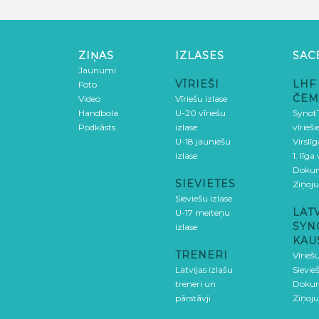
ZIŅAS
IZLASES
SAC
Jaunumi
VĪRIEŠI
LHF
Foto
ČEM
Video
Vīriešu izlase
Handbola
U-20 vīriešu
SynotT
Podkāsts
izlase
vīrieš
U-18 jauniešu
Virslī
izlase
1. līga
Doku
SIEVIETES
Ziņoj
Sieviešu izlase
LAT
U-17 meiteņu
SYN
izlase
KAU
TRENERI
Vīrieš
Latvijas izlašu
Sievie
treneri un
Doku
pārstāvji
Ziņoj