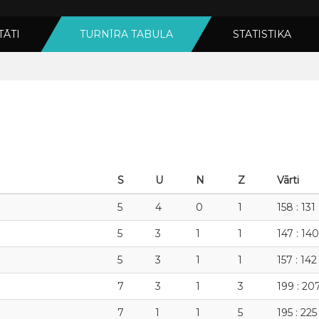
TĀTI
TURNĪRA TABULA
STATISTIKA
S
U
N
Z
Vārti
5
4
0
1
158 : 131
5
3
1
1
147 : 140
5
3
1
1
157 : 142
7
3
1
3
199 : 20
7
1
1
5
195 : 225