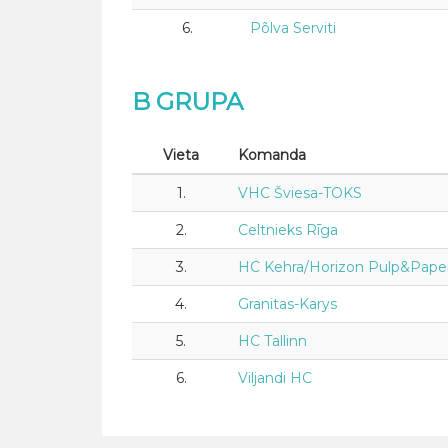
6.
Põlva Serviti
B GRUPA
Vieta
Komanda
1.
VHC Šviesa-TOKS
2.
Celtnieks Rīga
3.
HC Kehra/Horizon Pulp&Pape
4.
Granitas-Karys
5.
HC Tallinn
6.
Viljandi HC