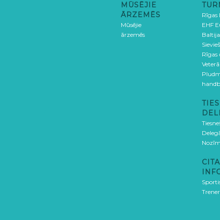
MŪSĒJIE
TUR
ĀRZEMĒS
Rīgas
Mūsējie
EHF E
ārzemēs
Baltija
Sievieš
Rīgas
Veterā
Pludm
handb
TIES
DEL
Tiesne
Delegā
Nozīm
CITA
INF
Sporti
Trener