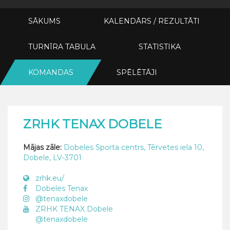
SĀKUMS
KALENDĀRS / REZULTĀTI
TURNĪRA TABULA
STATISTIKA
KOMANDAS
SPĒLĒTĀJI
ZRHK TENAX DOBELE
Mājas zāle:
Dobeles Sporta centrs, Tērvetes iela 10,
Dobele, LV-3701
zrhk.eu/
Dobeles Tenax
@tenaxdobele
ZRHK TENAX Dobele
@tenaxdobele