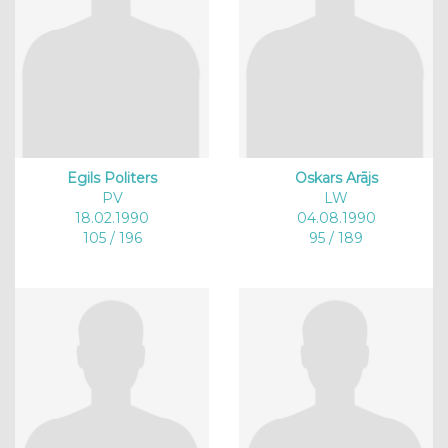
Egils Politers
Oskars Arājs
PV
LW
18.02.1990
04.08.1990
105 / 196
95 / 189