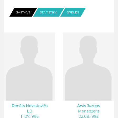
SASTĀVS
STATISTIKA
SPĒLES
Renāts Hovratovičs
Arvis Juzups
LB
Menedžeris
11.07.1996
02.08.1992