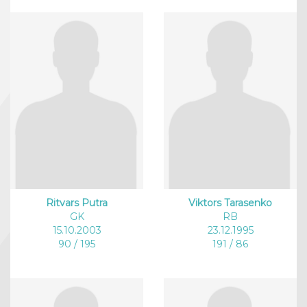
Ritvars Putra
Viktors Tarasenko
GK
RB
15.10.2003
23.12.1995
90 / 195
191 / 86