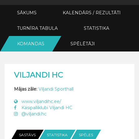
SĀKUMS
KALENDĀRS / REZULTĀTI
TURNĪRA TABULA
STATISTIKA
KOMANDAS
SPĒLĒTĀJI
VILJANDI HC
Mājas zāle:
Viljandi Sporthall
www.viljandihc.ee/
Käsipalliklubi Viljandi HC
@viljandi.hc
SASTĀVS
STATISTIKA
SPĒLES