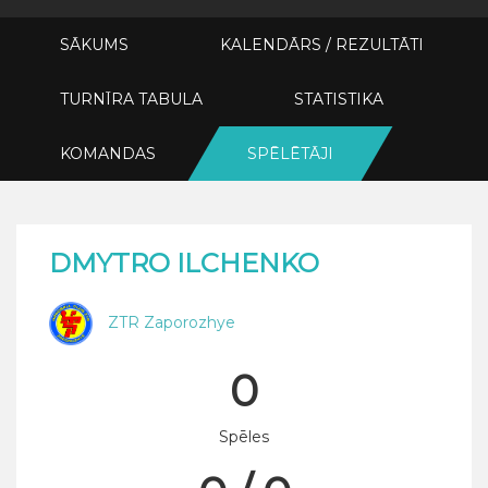
SĀKUMS
KALENDĀRS / REZULTĀTI
TURNĪRA TABULA
STATISTIKA
KOMANDAS
SPĒLĒTĀJI
DMYTRO ILCHENKO
ZTR Zaporozhye
0
Spēles