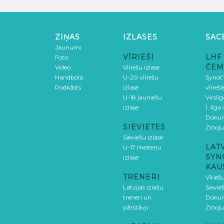
ZIŅAS
IZLASES
SAC
Jaunumi
VĪRIEŠI
LHF
Foto
ČEM
Video
Vīriešu izlase
Handbola
U-20 vīriešu
SynotT
Podkāsts
izlase
vīrieš
U-18 jauniešu
Virslī
izlase
1. līga
Doku
SIEVIETES
Ziņoj
Sieviešu izlase
LAT
U-17 meiteņu
SYN
izlase
KAU
TRENERI
Vīrieš
Latvijas izlašu
Sievie
treneri un
Doku
pārstāvji
Ziņoj