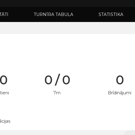
TĀTI
TURNĪRA TABULA
STATISTIKA
 0
0 / 0
0
tieni
7m
Brīdinājumi
ācijas