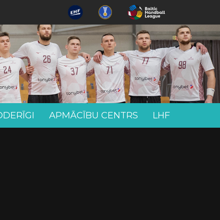
ODERĪGI
APMĀCĪBU CENTRS
LHF