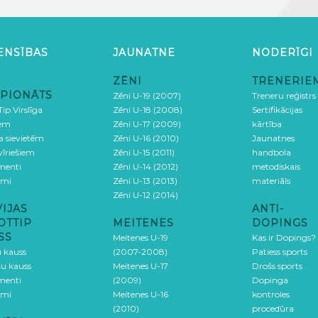
ENSĪBAS
JAUNATNE
NODERĪGI
ZĒNI
TRENERIE
PIONĀTS
Zēni U-19 (2007)
Treneru reģistrs
ip Virslīga
Zēni U-18 (2008)
Sertifikācijas
iem
Zēni U-17 (2009)
kārtība
ga sievietēm
Zēni U-16 (2010)
Jaunatnes
 vīriešiem
Zēni U-15 (2011)
handbola
menti
Zēni U-14 (2012)
metodiskais
umi
Zēni U-13 (2013)
materiāls
Zēni U-12 (2014)
VIJAS
ANTI-
OTTIP
MEITENES
DOPINGS
SS
Meitenes U-19
Kas ir Dopings?
u kauss
(2007-2008)
Patiess sports
šu kauss
Meitenes U-17
Drošs sports
menti
(2009)
Dopinga
umi
Meitenes U-16
kontroles
(2010)
procedūra