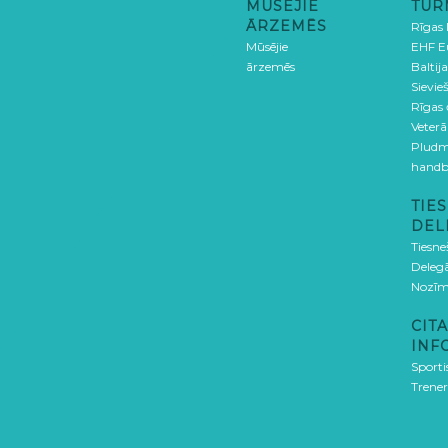
MŪSĒJIE
TUR
ĀRZEMĒS
Rīgas
Mūsējie
EHF E
ārzemēs
Baltija
Sievieš
Rīgas
Veterā
Pludm
handb
TIES
DEL
Tiesne
Delegā
Nozīm
CITA
INF
Sporti
Trener