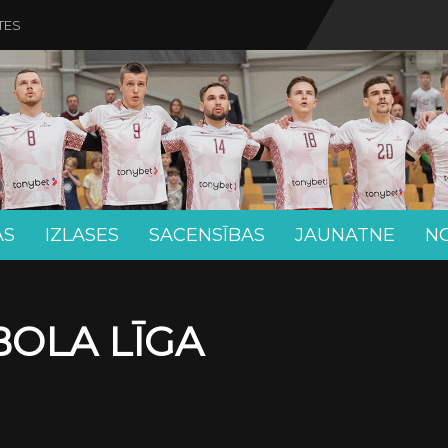
TES
AS
IZLASES
SACENSĪBAS
JAUNATNE
N
BOLA LĪGA