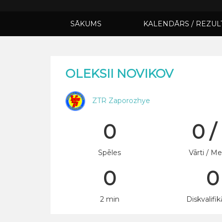
SĀKUMS
KALENDĀRS / REZUL
OLEKSII NOVIKOV
ZTR Zaporozhye
0
0 /
Spēles
Vārti / Me
0
0
2 min
Diskvalifik