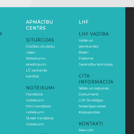
APMĀCĪBU
LHF
CENTRS
M
LHF VADĪBA
SITUĀCIJAS
Valde un
Dažādu situāciju
sekretariāts
video
Biedri
Noteikumu
Padome
skaidrojumi
Sacensību komisijas
LČ sarkanās
CITA
kartītes
INFORMĀCIJA
NOTEIKUMI
Sēdes un sapulces
Handbola
Dokumenti
noteikumi
LHF Stratēģija
Mini handbola
Noderīgas saites
noteikumi
Kopsapulces
Street handbola
KONTAKTI
noteikumi
Rekvizīti