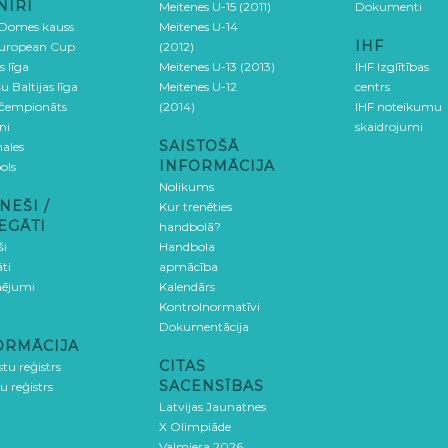
NĪRI
Meitenes U-15 (2011)
Dokumenti
 Domes kauss
Meitenes U-14
IHF
uropean Cup
(2012)
s līga
Meitenes U-13 (2013)
IHF Izglītības
u Baltijas līga
Meitenes U-12
centrs
 čempionāts
(2014)
IHF noteikumu
ni
skaidrojumi
SAISTOŠĀ
ales
INFORMĀCIJA
ols
Nolikums
NEŠI /
Kur trenēties
EGĀTI
handbolā?
ši
Handbola
ti
apmācība
ējumi
Kalendārs
Kontrolnormatīvi
Dokumentācija
ORMĀCIJA
CITAS
stu reģistrs
SACENSĪBAS
u reģistrs
Latvijas Jaunatnes
X Olimpiāde
Valmiera 2026