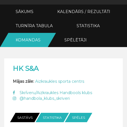
SĀKUMS
KALENDĀRS / REZULTĀTI
TURNĪRA TABULA
STATISTIKA
KOMANDAS
SPĒLĒTĀJI
HK S&A
Mājas zāle:
Aizkraukles sporta centrs
Skrīveru/Aizkraukles Handbools klubs
@handbola_klubs_skriveri
SASTĀVS
STATISTIKA
SPĒLES