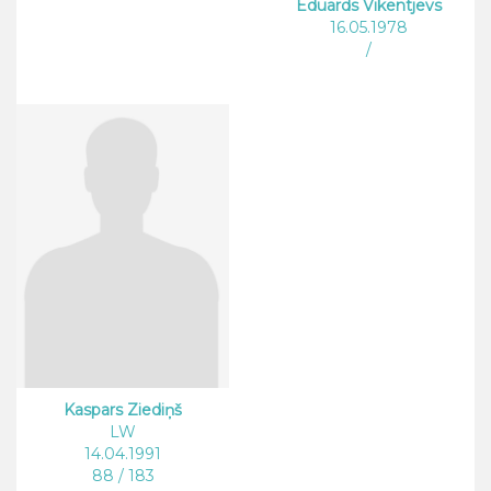
Eduards Vikentjevs
16.05.1978
/
Kaspars Ziediņš
LW
14.04.1991
88 / 183