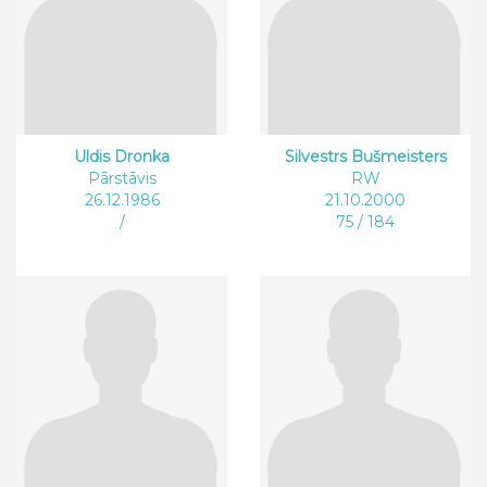
Uldis Dronka
Silvestrs Bušmeisters
Pārstāvis
RW
26.12.1986
21.10.2000
/
75 / 184