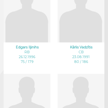
Edgars Iljinihs
Kārlis Vadzītis
RB
CB
26.12.1996
23.08.1991
75 / 179
80 / 186