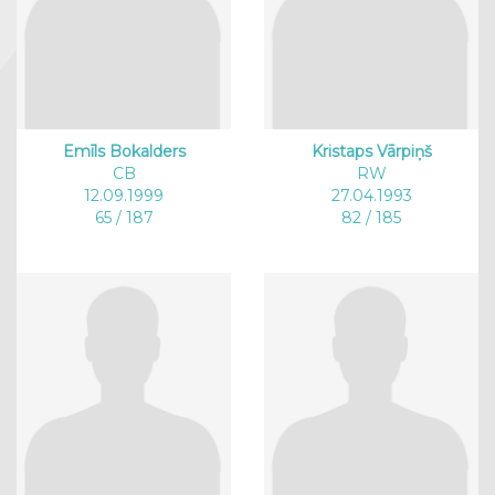
Emīls Bokalders
Kristaps Vārpiņš
CB
RW
12.09.1999
27.04.1993
65 / 187
82 / 185