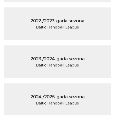
2022./2023. gada sezona
Baltic Handball League
2023./2024. gada sezona
Baltic Handball League
2024./2025. gada sezona
Baltic Handball League