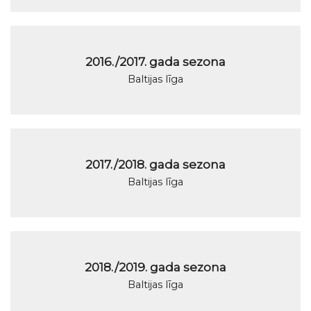
2016./2017. gada sezona
Baltijas līga
2017./2018. gada sezona
Baltijas līga
2018./2019. gada sezona
Baltijas līga