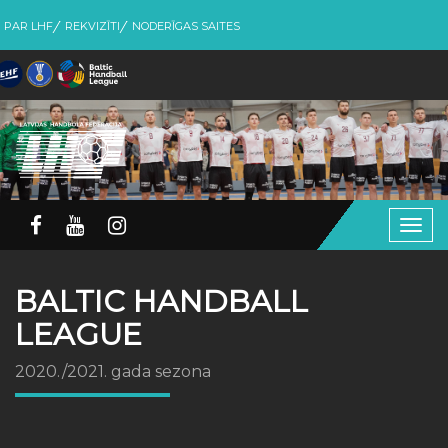
PAR LHF
REKVIZĪTI
NODERĪGAS SAITES
Togg
navig
BALTIC HANDBALL
LEAGUE
2020./2021. gada sezona