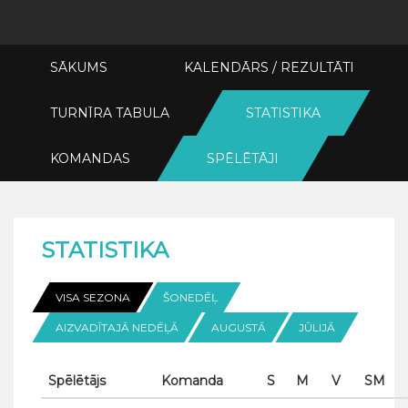
SĀKUMS
KALENDĀRS / REZULTĀTI
TURNĪRA TABULA
STATISTIKA
KOMANDAS
SPĒLĒTĀJI
STATISTIKA
VISA SEZONA
ŠONEDĒĻ
AIZVADĪTAJĀ NEDĒĻĀ
AUGUSTĀ
JŪLIJĀ
Spēlētājs
Komanda
S
M
V
SM