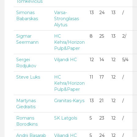
Tomkevičius
Simonas
Varsa-
13
24
13
/
Babarskas
Stronglasas
Alytus
Sigmar
HC
8
25
13
2/
Seermann
Kehra/Horizon
Pulp&Paper
Sergei
Viljandi HC
12
14
12
5/4
Rodjukov
Steve Luks
HC
11
17
12
/
Kehra/Horizon
Pulp&Paper
Martynas
Granitas-Karys
13
21
12
/
Giedraitis
Romans
SK Latgols
5
23
12
/
Borodkins
Andrii Basarab
Viljandi HC
5
24
12
/