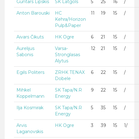
Guntars Lipskis
SK Latgols
5
25
16
/
Anton Barouski
HC
11
19
15
/
Kehra/Horizon
Pulp&Paper
Aivars Čikuts
HK Ogre
6
21
15
/
Aurelijus
Varsa-
12
21
15
/
Sabonis
Stronglasas
Alytus
Egils Politers
ZRHK TENAX
6
22
15
/
Dobele
Mihkel
SK Tapa/N.R
9
22
15
/
Koppelmann
Energy
Ilja Kosmirak
SK Tapa/N.R
5
35
15
/
Energy
Arvis
HK Ogre
3
39
15
1/
Laganovskis