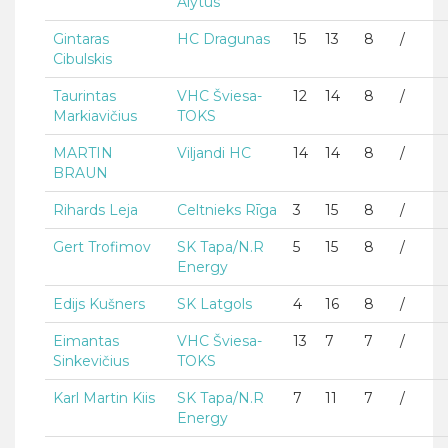
Alytus
Gintaras
HC Dragunas
15
13
8
/
Cibulskis
Taurintas
VHC Šviesa-
12
14
8
/
Markiavičius
TOKS
MARTIN
Viljandi HC
14
14
8
/
BRAUN
Rihards Leja
Celtnieks Rīga
3
15
8
/
Gert Trofimov
SK Tapa/N.R
5
15
8
/
Energy
Edijs Kušners
SK Latgols
4
16
8
/
Eimantas
VHC Šviesa-
13
7
7
/
Sinkevičius
TOKS
Karl Martin Kiis
SK Tapa/N.R
7
11
7
/
Energy