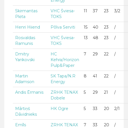
Energy
Skirmantas
VHC Šviesa-
11
37
23
3/2
Plėta
TOKS
Henri Hiiend
Põlva Serviti
15
40
23
/
Rosvaldas
VHC Šviesa-
13
48
23
/
Ramunis
TOKS
Dmitry
HC
7
29
22
/
Yankovski
Kehra/Horizon
Pulp&Paper
Martin
SK Tapa/N.R
8
41
22
/
Adamson
Energy
Andis Ērmanis
ZRHK TENAX
5
29
21
/
Dobele
Mārtiņš
HK Ogre
5
33
20
2/1
Dāvidnieks
Emīls
ZRHK TENAX
7
33
20
/