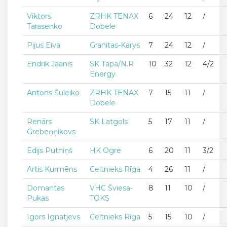
Viktors
ZRHK TENAX
6
24
12
/
Tarasenko
Dobele
Pijus Eiva
Granitas-Karys
7
24
12
/
Endrik Jaanis
SK Tapa/N.R
10
32
12
4/2
Energy
Antons Šuleiko
ZRHK TENAX
7
15
11
/
Dobele
Renārs
SK Latgols
5
17
11
/
Grebeņņikovs
Edijs Putniņš
HK Ogre
6
20
11
3/2
Artis Kurmēns
Celtnieks Rīga
4
26
11
/
Domantas
VHC Šviesa-
8
11
10
/
Pukas
TOKS
Igors Ignatjevs
Celtnieks Rīga
5
15
10
/