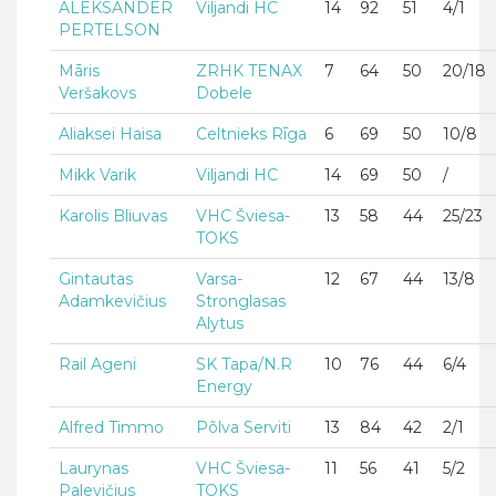
ALEKSANDER
Viljandi HC
14
92
51
4/1
PERTELSON
Māris
ZRHK TENAX
7
64
50
20/18
Veršakovs
Dobele
Aliaksei Haisa
Celtnieks Rīga
6
69
50
10/8
Mikk Varik
Viljandi HC
14
69
50
/
Karolis Bliuvas
VHC Šviesa-
13
58
44
25/23
TOKS
Gintautas
Varsa-
12
67
44
13/8
Adamkevičius
Stronglasas
Alytus
Rail Ageni
SK Tapa/N.R
10
76
44
6/4
Energy
Alfred Timmo
Põlva Serviti
13
84
42
2/1
Laurynas
VHC Šviesa-
11
56
41
5/2
Palevičius
TOKS