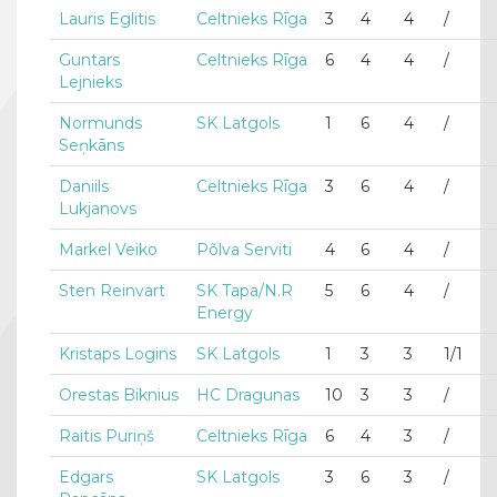
Lauris Eglitis
Celtnieks Rīga
3
4
4
/
Guntars
Celtnieks Rīga
6
4
4
/
Lejnieks
Normunds
SK Latgols
1
6
4
/
Seņkāns
Daniils
Celtnieks Rīga
3
6
4
/
Lukjanovs
Markel Veiko
Põlva Serviti
4
6
4
/
Sten Reinvart
SK Tapa/N.R
5
6
4
/
Energy
Kristaps Logins
SK Latgols
1
3
3
1/1
Orestas Biknius
HC Dragunas
10
3
3
/
Raitis Puriņš
Celtnieks Rīga
6
4
3
/
Edgars
SK Latgols
3
6
3
/