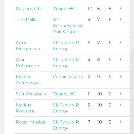
Rasmus Ots
Viljandi HC
12
6
5
/
Tanel Vilks
HC
4
7
5
/
Kehra/Horizon
Pulp&Paper
Artur
SK Tapa/N.R
6
7
5
/
Morgenson
Energy
Ailar
SK Tapa/N.R
4
8
5
/
Puhasmets
Energy
Mareks
Celtnieks Rīga
3
9
5
/
Černousovs
Sten Maassalu
Viljandi HC
1
10
5
/
Markus
SK Tapa/N.R
3
10
5
/
Roosipuu
Energy
Roger Muskat
SK Tapa/N.R
7
10
5
/
Energy