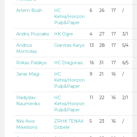
Artem Bush
HC
6
26
17
/
Kehra/Horizon
Pulp&Paper
Andris Pozņaks
HK Ogre
4
27
17
3/1
Andrius
Granitas-Karys
13
28
17
5/4
Montvilas
Rokas Palskys
HC Dragunas
16
31
17
6/5
Janar Mägi
HC
9
21
16
/
Kehra/Horizon
Pulp&Paper
Vladyslav
HC
11
22
16
2/1
Naumenko
Kehra/Horizon
Pulp&Paper
Nils Aivis
ZRHK TENAX
5
23
16
/
Miķelsons
Dobele