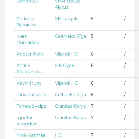
Gimbutas
Stronglasas
Alytus
Andrejs
SK Latgols
5
/
Narnickis
Ivars
Celtnieks Rīga
5
/
Dumarāns
Peeter Parik
Viljandi HC
6
/
Andris
HK Ogre
6
/
Molotanovs
Kevin Hunt
Viljandi HC
6
/
Jānis Jansons
Celtnieks Rīga
6
/
Tomas Švelpa
Granitas-Karys
7
/
Ignotas
Granitas-Karys
7
/
Vazinskas
Mikk Aasmaa
HC
7
/