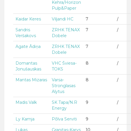
Kehra/Horizon
Pulp&Paper
Kaidar Keres
Viljandi HC
7
/
Sandris
ZRHK TENAX
7
/
Veršakovs
Dobele
Agate Ādiņa
ZRHK TENAX
7
/
Dobele
Domantas
VHC Šviesa-
8
/
Jonušauskas
TOKS
Mantas Mizaras
Varsa-
8
/
Stronglasas
Alytus
Madis Valk
SK Tapa/N.R
9
/
Energy
Ly Kamja
Põlva Serviti
9
/
Lukas
Granitas-Karys
10
/