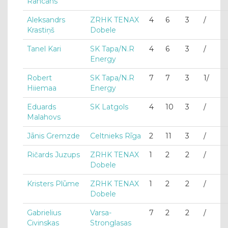
Rancāns
Aleksandrs
ZRHK TENAX
4
6
3
/
Krastiņš
Dobele
Tanel Kari
SK Tapa/N.R
4
6
3
/
Energy
Robert
SK Tapa/N.R
7
7
3
1/
Hiiemaa
Energy
Eduards
SK Latgols
4
10
3
/
Malahovs
Jānis Gremzde
Celtnieks Rīga
2
11
3
/
Ričards Juzups
ZRHK TENAX
1
2
2
/
Dobele
Kristers Plūme
ZRHK TENAX
1
2
2
/
Dobele
Gabrielius
Varsa-
7
2
2
/
Civinskas
Stronglasas