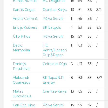
Benas Butkus
HC Dragunas
16
54
36
/
Karolis Grigas
Granitas-Karys
13
61
36
3/2
Andris Celminš
Põlva Serviti
11
65
36
/
Endijs Kušners
SK Latgols
4
53
35
6/5
Ülljo Pihus
Põlva Serviti
15
57
35
/
David
HC
11
63
35
/
Mamporia
Kehra/Horizon
Pulp&Paper
Dmitrijs
Celtnieks Rīga
6
47
33
/
Petuhovs
Aleksandr
SK Tapa/N.R
8
63
33
8/7
Oganezov
Energy
Matas
Granitas-Karys
13
65
33
/
Jurkevičius
Carl-Eric Uibo
Põlva Serviti
15
55
32
/