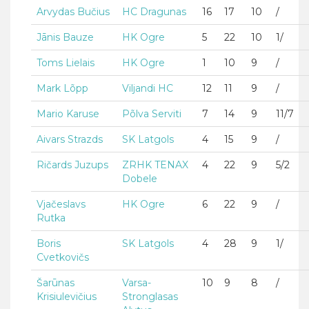
Arvydas Bučius
HC Dragunas
16
17
10
/
Jānis Bauze
HK Ogre
5
22
10
1/
Toms Lielais
HK Ogre
1
10
9
/
Mark Lõpp
Viljandi HC
12
11
9
/
Mario Karuse
Põlva Serviti
7
14
9
11/7
Aivars Strazds
SK Latgols
4
15
9
/
Ričards Juzups
ZRHK TENAX
4
22
9
5/2
Dobele
Vjačeslavs
HK Ogre
6
22
9
/
Rutka
Boris
SK Latgols
4
28
9
1/
Cvetkovičs
Šarūnas
Varsa-
10
9
8
/
Krisiulevičius
Stronglasas