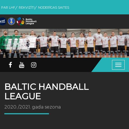
PAR LHF
REKVIZĪTI
NODERĪGAS SAITES
Togg
navig
BALTIC HANDBALL
LEAGUE
2020./2021. gada sezona