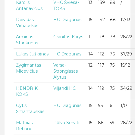
Karolis
VHC Šviesa-
13
139
89
/
Antanavičius
TOKS
Deividas
HC Dragunas
15
142
88
17/13
Virbauskas
Arminas
Granitas-Karys
11
118
78
28/22
Stankūnas
Lukas Juškėnas
HC Dragunas
14
112
76
37/29
Žygimantas
Varsa-
12
117
75
15/12
Micevičius
Stronglasas
Alytus
HENDRIK
Viljandi HC
14
119
75
34/28
KOKS
Gytis
HC Dragunas
15
95
61
1/0
Smantauskas
Mathias
Põlva Serviti
15
86
59
28/22
Rebane