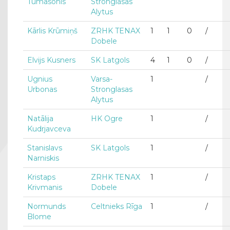
Tumasonis
Stronglasas
Alytus
Kārlis Krūmiņš
ZRHK TENAX
1
1
0
/
Dobele
Elvijs Kusners
SK Latgols
4
1
0
/
Ugnius
Varsa-
1
/
Urbonas
Stronglasas
Alytus
Natālija
HK Ogre
1
/
Kudrjavceva
Stanislavs
SK Latgols
1
/
Narniskis
Kristaps
ZRHK TENAX
1
/
Krivmanis
Dobele
Normunds
Celtnieks Rīga
1
/
Blome