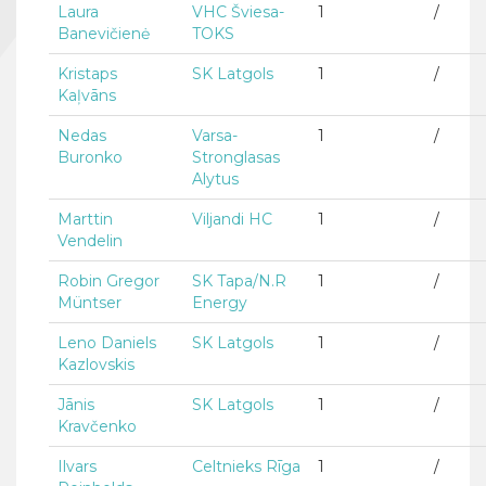
Laura
VHC Šviesa-
1
/
Banevičienė
TOKS
Kristaps
SK Latgols
1
/
Kaļvāns
Nedas
Varsa-
1
/
Buronko
Stronglasas
Alytus
Marttin
Viljandi HC
1
/
Vendelin
Robin Gregor
SK Tapa/N.R
1
/
Müntser
Energy
Leno Daniels
SK Latgols
1
/
Kazlovskis
Jānis
SK Latgols
1
/
Kravčenko
Ilvars
Celtnieks Rīga
1
/