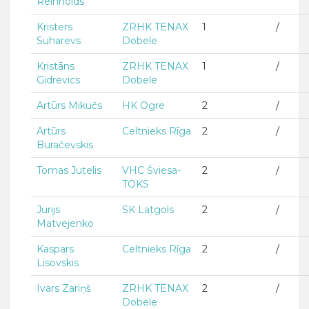
Reinholds
Kristers
ZRHK TENAX
1
/
Suharevs
Dobele
Kristāns
ZRHK TENAX
1
/
Gidrevics
Dobele
Artūrs Mikučs
HK Ogre
2
/
Artūrs
Celtnieks Rīga
2
/
Buračevskis
Tomas Jutelis
VHC Šviesa-
2
/
TOKS
Jurijs
SK Latgols
2
/
Matvejenko
Kaspars
Celtnieks Rīga
2
/
Lisovskis
Ivars Zariņš
ZRHK TENAX
2
/
Dobele