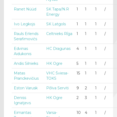
Ranet Nüüd
SK Tapa/N.R
1
1
1
/
Energy
Ivo Legkojs
SK Latgols
1
1
1
/
Rauls Erlends
Celtnieks Rīga
1
1
1
/
Serafimovičs
Edvinas
HC Dragunas
4
1
1
/
Aidukonis
Andis Silnieks
HK Ogre
5
1
1
/
Matas
VHC Šviesa-
15
1
1
/
Pranckevičius
TOKS
Eston Varusk
Põlva Serviti
9
2
1
/
Deniss
HK Ogre
2
3
1
/
Ignatjevs
Eimantas
Varsa-
10
4
1
/