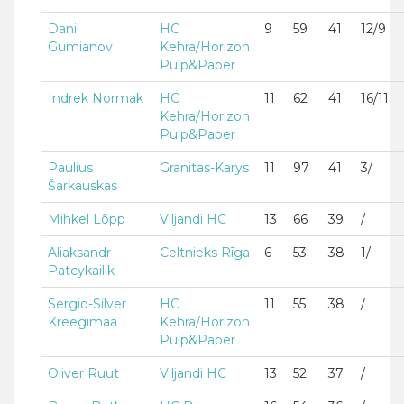
Danil
HC
9
59
41
12/9
Gumianov
Kehra/Horizon
Pulp&Paper
Indrek Normak
HC
11
62
41
16/11
Kehra/Horizon
Pulp&Paper
Paulius
Granitas-Karys
11
97
41
3/
Šarkauskas
Mihkel Lõpp
Viljandi HC
13
66
39
/
Aliaksandr
Celtnieks Rīga
6
53
38
1/
Patcykailik
Sergio-Silver
HC
11
55
38
/
Kreegimaa
Kehra/Horizon
Pulp&Paper
Oliver Ruut
Viljandi HC
13
52
37
/