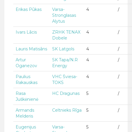
Erikas Pūkas
Varsa-
4
/
Stronglasas
Alytus
Ivars Lācis
ZRHK TENAX
4
/
Dobele
Lauris Matisāns
SK Latgols
4
/
Artur
SK Tapa/N.R
4
/
Oganezov
Energy
Paulius
VHC Šviesa-
4
/
Rakauskas
TOKS
Rasa
HC Dragunas
5
/
Juškėnienė
Armands
Celtnieks Rīga
5
/
Melderis
Eugenijus
Varsa-
5
/