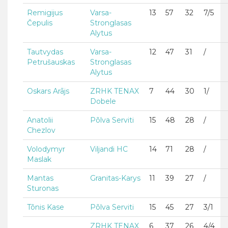
Remigijus
Varsa-
13
57
32
7/5
Čepulis
Stronglasas
Alytus
Tautvydas
Varsa-
12
47
31
/
Petrušauskas
Stronglasas
Alytus
Oskars Arājs
ZRHK TENAX
7
44
30
1/
Dobele
Anatolii
Põlva Serviti
15
48
28
/
Chezlov
Volodymyr
Viljandi HC
14
71
28
/
Maslak
Mantas
Granitas-Karys
11
39
27
/
Sturonas
Tõnis Kase
Põlva Serviti
15
45
27
3/1
ZRHK TENAX
6
37
26
4/4