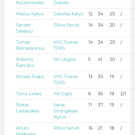
Kurzemnieks
Dobele
Marius Kairys
Granitas-Karys
12
34
20
/
Sander
Põlva Serviti
14
34
20
/
Sarapuu
Tomas
VHC Šviesa-
14
34
20
/
Bernatavičius
TOKS
Roberts
SK Latgols
5
41
20
/
Rancāns
Artūras Švilpa
VHC Šviesa-
13
30
19
/
TOKS
Toms Lielais
HK Ogre
6
36
19
2/1
Rokas
Varsa-
11
37
19
/
Lastauskas
Stronglasas
Alytus
Arturs
Põlva Serviti
16
21
18
/
Meiksans