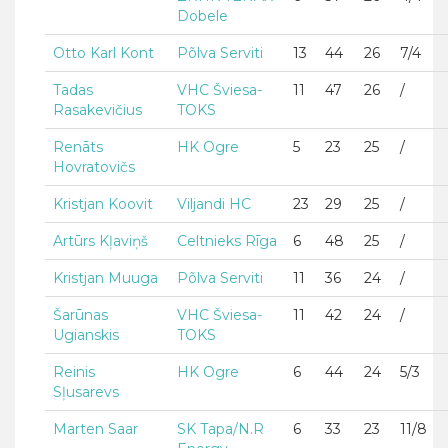
Dobele
Otto Karl Kont
Põlva Serviti
13
44
26
7/4
Tadas
VHC Šviesa-
11
47
26
/
Rasakevičius
TOKS
Renāts
HK Ogre
5
23
25
/
Hovratovičs
Kristjan Koovit
Viljandi HC
23
29
25
/
Artūrs Kļaviņš
Celtnieks Rīga
6
48
25
/
Kristjan Muuga
Põlva Serviti
11
36
24
/
Šarūnas
VHC Šviesa-
11
42
24
/
Ugianskis
TOKS
Reinis
HK Ogre
6
44
24
5/3
Sļusarevs
Marten Saar
SK Tapa/N.R
6
33
23
11/8