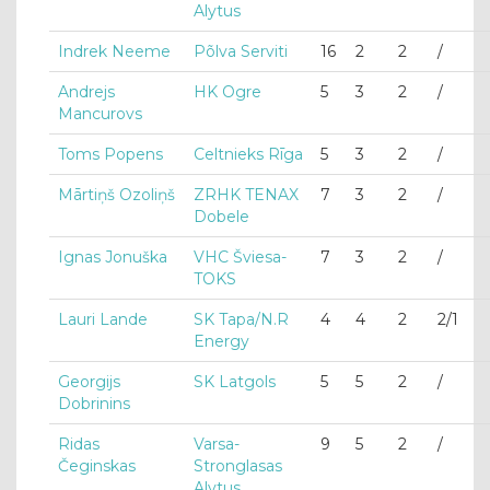
Alytus
Indrek Neeme
Põlva Serviti
16
2
2
/
Andrejs
HK Ogre
5
3
2
/
Mancurovs
Toms Popens
Celtnieks Rīga
5
3
2
/
Mārtiņš Ozoliņš
ZRHK TENAX
7
3
2
/
Dobele
Ignas Jonuška
VHC Šviesa-
7
3
2
/
TOKS
Lauri Lande
SK Tapa/N.R
4
4
2
2/1
Energy
Georgijs
SK Latgols
5
5
2
/
Dobrinins
Ridas
Varsa-
9
5
2
/
Čeginskas
Stronglasas
Alytus