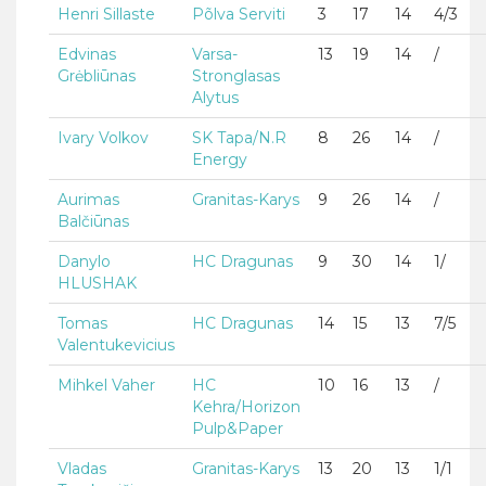
Henri Sillaste
Põlva Serviti
3
17
14
4/3
Edvinas
Varsa-
13
19
14
/
Grėbliūnas
Stronglasas
Alytus
Ivary Volkov
SK Tapa/N.R
8
26
14
/
Energy
Aurimas
Granitas-Karys
9
26
14
/
Balčiūnas
Danylo
HC Dragunas
9
30
14
1/
HLUSHAK
Tomas
HC Dragunas
14
15
13
7/5
Valentukevicius
Mihkel Vaher
HC
10
16
13
/
Kehra/Horizon
Pulp&Paper
Vladas
Granitas-Karys
13
20
13
1/1