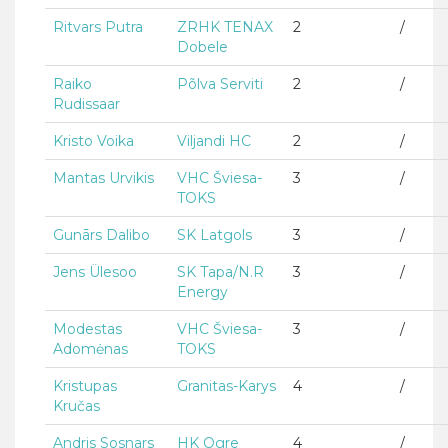
Ritvars Putra
ZRHK TENAX
2
/
Dobele
Raiko
Põlva Serviti
2
/
Rudissaar
Kristo Voika
Viljandi HC
2
/
Mantas Urvikis
VHC Šviesa-
3
/
TOKS
Gunārs Dalibo
SK Latgols
3
/
Jens Ülesoo
SK Tapa/N.R
3
/
Energy
Modestas
VHC Šviesa-
3
/
Adomėnas
TOKS
Kristupas
Granitas-Karys
4
/
Kručas
Andris Sosnars
HK Ogre
4
/