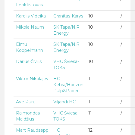
Feoktistovas
Karolis Videika
Granitas-Karys
10
/
Mikola Naum
SK Tapa/N.R
10
/
Energy
Elmu
SK Tapa/N.R
10
/
Koppelmann
Energy
Darius Čivilis
VHC Šviesa-
10
/
TOKS
Viktor Nikolajev
HC
11
/
Kehra/Horizon
Pulp&Paper
Ave Puru
Viljandi HC
11
/
Raimondas
VHC Šviesa-
11
/
Maldžius
TOKS
Mart Raudsepp
HC
12
/