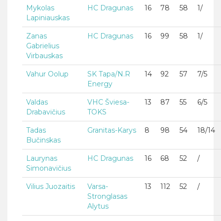
Mykolas
HC Dragunas
16
78
58
1/
Lapiniauskas
Zanas
HC Dragunas
16
99
58
1/
Gabrielius
Virbauskas
Vahur Oolup
SK Tapa/N.R
14
92
57
7/5
Energy
Valdas
VHC Šviesa-
13
87
55
6/5
Drabavičius
TOKS
Tadas
Granitas-Karys
8
98
54
18/14
Bučinskas
Laurynas
HC Dragunas
16
68
52
/
Simonavičius
Vilius Juozaitis
Varsa-
13
112
52
/
Stronglasas
Alytus