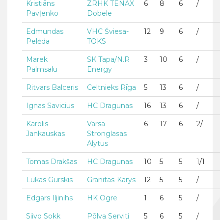
Kristiāns
ZRHK TENAX
6
8
6
/
Pavļenko
Dobele
Edmundas
VHC Šviesa-
12
9
6
/
Pelėda
TOKS
Marek
SK Tapa/N.R
3
10
6
/
Palmsalu
Energy
Ritvars Balceris
Celtnieks Rīga
5
13
6
/
Ignas Savicius
HC Dragunas
16
13
6
/
Karolis
Varsa-
6
17
6
2/
Jankauskas
Stronglasas
Alytus
Tomas Drakšas
HC Dragunas
10
5
5
1/1
Lukas Gurskis
Granitas-Karys
12
5
5
/
Edgars Iljinihs
HK Ogre
1
6
5
/
Siivo Sokk
Põlva Serviti
5
6
5
/