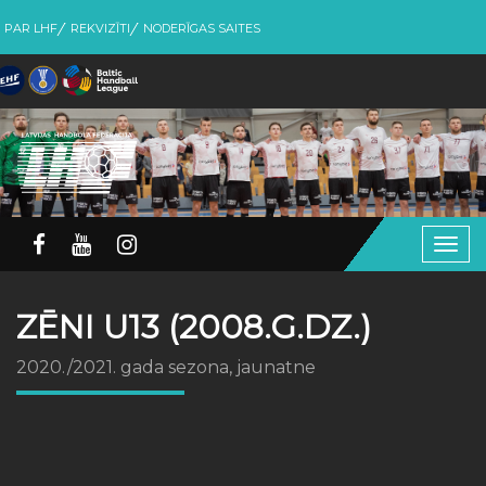
PAR LHF
REKVIZĪTI
NODERĪGAS SAITES
Togg
navig
ZĒNI U13 (2008.G.DZ.)
2020./2021. gada sezona, jaunatne