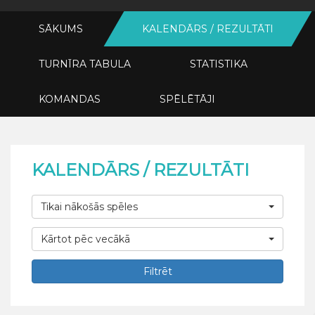
SĀKUMS
KALENDĀRS / REZULTĀTI
TURNĪRA TABULA
STATISTIKA
KOMANDAS
SPĒLĒTĀJI
KALENDĀRS / REZULTĀTI
Tikai nākošās spēles
Kārtot pēc vecākā
Filtrēt