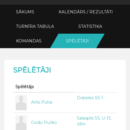
SĀKUMS
KALENDĀRS / REZULTĀTI
TURNĪRA TABULA
STATISTIKA
KOMANDAS
SPĒLĒTĀJI
SPĒLĒTĀJI
Spēlētājs
Dobeles SS-1
Artis Putra
Salaspils SS, U-13,
Gvido Pučko
zēni