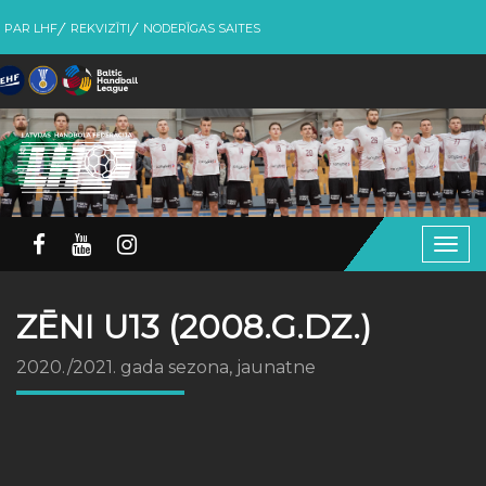
PAR LHF
REKVIZĪTI
NODERĪGAS SAITES
Togg
navig
ZĒNI U13 (2008.G.DZ.)
2020./2021. gada sezona, jaunatne