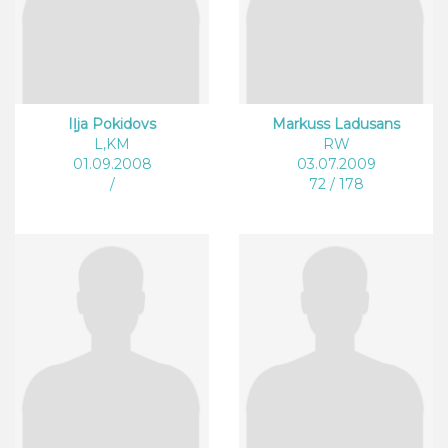
Iļja Pokidovs
Markuss Ladusans
L,KM
RW
01.09.2008
03.07.2009
/
72 / 178