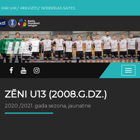
PAR LHF
REKVIZĪTI
NODERĪGAS SAITES
Togg
navig
ZĒNI U13 (2008.G.DZ.)
2020./2021. gada sezona, jaunatne