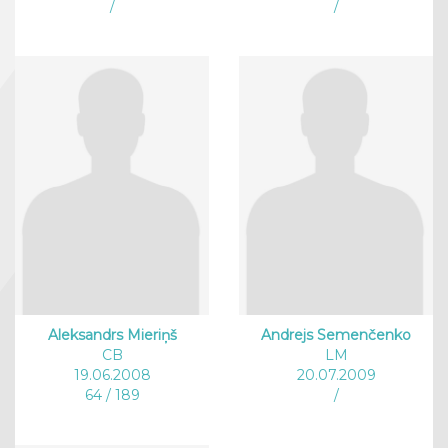
/
/
Aleksandrs Mieriņš
Andrejs Semenčenko
CB
LM
19.06.2008
20.07.2009
64 / 189
/