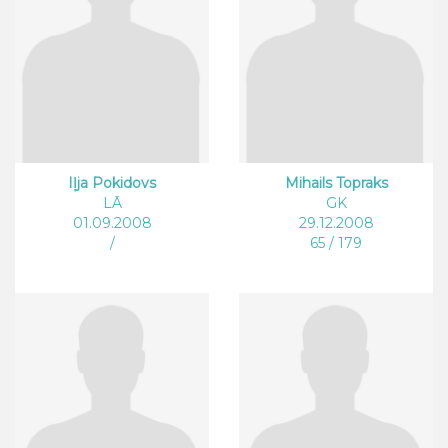
Iļja Pokidovs
Mihails Topraks
LĀ
GK
01.09.2008
29.12.2008
/
65 / 179