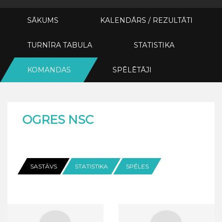
SĀKUMS
KALENDĀRS / REZULTĀTI
TURNĪRA TABULA
STATISTIKA
KOMANDAS
SPĒLĒTĀJI
OGRES NSC
SASTĀVS
STATISTIKA
SPĒLES