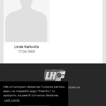
Linda Karloviča
17.06.1969
Mēs izmantojam sīkdatnes! Turpinot pārlūka
© 2026 / LATVIJAS HANDBOLA FEDERĀCIJA.
sesiju vai nospiežot pogu "Piekrītu", tu
apstiprini, ka piekrīti izmantot sīkdatnes.
Lasīt vairāk