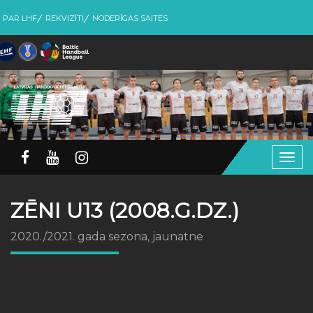
PAR LHF
REKVIZĪTI
NODERĪGAS SAITES
Togg
navig
ZĒNI U13 (2008.G.DZ.)
2020./2021. gada sezona, jaunatne