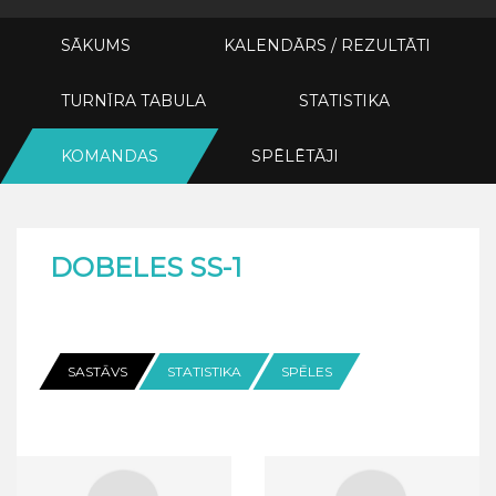
SĀKUMS
KALENDĀRS / REZULTĀTI
TURNĪRA TABULA
STATISTIKA
KOMANDAS
SPĒLĒTĀJI
DOBELES SS-1
SASTĀVS
STATISTIKA
SPĒLES