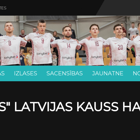
TES
AS
IZLASES
SACENSĪBAS
JAUNATNE
N
" LATVIJAS KAUSS H