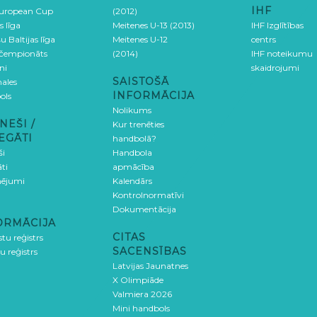
IHF
uropean Cup
(2012)
s līga
Meitenes U-13 (2013)
IHF Izglītības
u Baltijas līga
Meitenes U-12
centrs
 čempionāts
(2014)
IHF noteikumu
ni
skaidrojumi
SAISTOŠĀ
ales
INFORMĀCIJA
ols
Nolikums
NEŠI /
Kur trenēties
EGĀTI
handbolā?
ši
Handbola
ti
apmācība
ējumi
Kalendārs
Kontrolnormatīvi
Dokumentācija
ORMĀCIJA
CITAS
stu reģistrs
SACENSĪBAS
u reģistrs
Latvijas Jaunatnes
X Olimpiāde
Valmiera 2026
Mini handbols