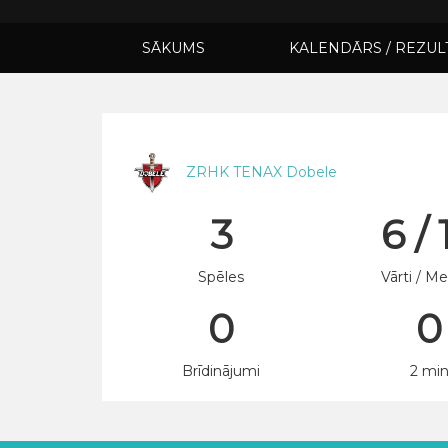
SĀKUMS
KALENDĀRS / REZUL
ZRHK TENAX Dobele
3
6 / 
Spēles
Vārti / Me
0
0
Brīdinājumi
2 mi