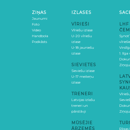
ZIŅAS
IZLASES
SAC
Jaunumi
VĪRIEŠI
LHF
Foto
ČEM
Video
Vīriešu izlase
Handbola
U-20 vīriešu
SynotT
Podkāsts
izlase
vīrieš
U-18 jauniešu
Virslī
izlase
1. līga
Doku
SIEVIETES
Ziņoj
Sieviešu izlase
LAT
U-17 meiteņu
SYN
izlase
KAU
TRENERI
Vīrieš
Latvijas izlašu
Sievie
treneri un
Doku
pārstāvji
Ziņoj
MŪSĒJIE
TUR
ĀRZEMĒS
Rīgas