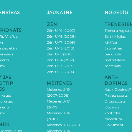
ENSĪBAS
JAUNATNE
NODERĪGI
ZĒNI
TRENERIE
PIONĀTS
Zēni U-19 (2007)
Treneru reģistrs
ip Virslīga
Zēni U-18 (2008)
Sertifikācijas
iem
Zēni U-17 (2009)
kārtība
ga sievietēm
Zēni U-16 (2010)
Jaunatnes
 vīriešiem
Zēni U-15 (2011)
handbola
menti
Zēni U-14 (2012)
metodiskais
umi
Zēni U-13 (2013)
materiāls
Zēni U-12 (2014)
VIJAS
ANTI-
OTTIP
MEITENES
DOPINGS
SS
Meitenes U-19
Kas ir Dopings?
u kauss
(2007-2008)
Patiess sports
šu kauss
Meitenes U-17
Drošs sports
menti
(2009)
Dopinga
umi
Meitenes U-16
kontroles
(2010)
procedūra
NĪRI
Meitenes U-15 (2011)
Dokumenti
 Domes kauss
Meitenes U-14