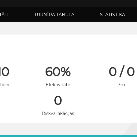
TĀTI
TURNĪRA TABULA
STATISTIKA
10
60%
0 / 0
tieni
Efektivitāte
7m
0
n
Diskvalifikācijas