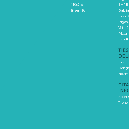
Mūsējie
EHF E
ārzemēs
Baltija
Sievieš
Rīgas
Veterā
Pludm
handb
TIES
DEL
Tiesne
Delegā
Nozīm
CITA
INF
Sporti
Trener