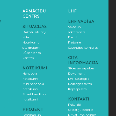
APMĀCĪBU
LHF
CENTRS
M
LHF VADĪBA
SITUĀCIJAS
Valde un
Dažādu situāciju
sekretariāts
video
Biedri
Noteikumu
Padome
skaidrojumi
Sacensību komisijas
LČ sarkanās
CITA
kartītes
INFORMĀCIJA
NOTEIKUMI
Sēdes un sapulces
Handbola
Dokumenti
noteikumi
LHF Stratēģija
Mini handbola
Noderīgas saites
noteikumi
Kopsapulces
Street handbola
KONTAKTI
noteikumi
Rekvizīti
PROJEKTI
Sīkdatņu politika
Semināri un
Privātuma politika