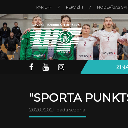
PAR LHF
REKVIZĪTI
NODERĪGAS SAI
ZIŅ
"SPORTA PUNKTS
2020./2021. gada sezona