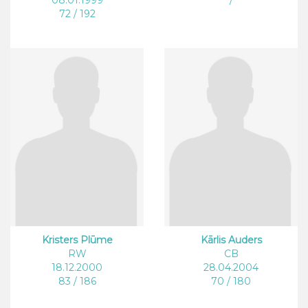
08.01.1999
/
72 / 192
Kristers Plūme
Kārlis Auders
RW
CB
18.12.2000
28.04.2004
83 / 186
70 / 180