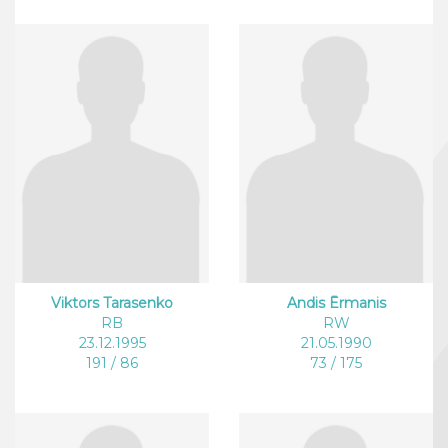
Viktors Tarasenko
Andis Ērmanis
RB
RW
23.12.1995
21.05.1990
191 / 86
73 / 175