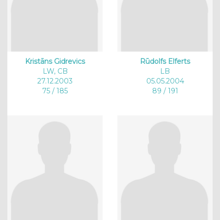
Kristāns Gidrevics
Rūdolfs Elferts
LW, CB
LB
27.12.2003
05.05.2004
75 / 185
89 / 191