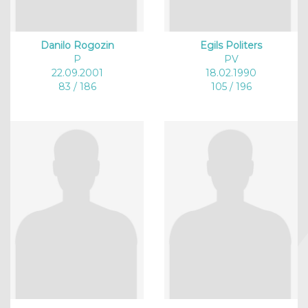
Danilo Rogozin
Egils Politers
P
PV
22.09.2001
18.02.1990
83 / 186
105 / 196