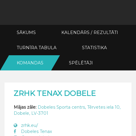
SĀKUMS
KALENDĀRS / REZULTĀTI
TURNĪRA TABULA
STATISTIKA
KOMANDAS
SPĒLĒTĀJI
ZRHK TENAX DOBELE
Mājas zāle:
Dobeles Sporta centrs, Tērvetes iela 10,
Dobele, LV-3701
zrhk.eu/
Dobeles Tenax