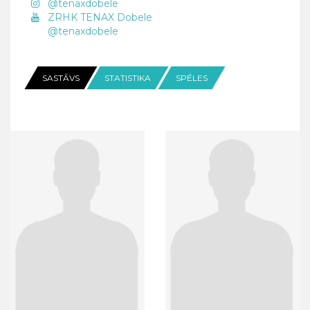
@tenaxdobele
ZRHK TENAX Dobele
@tenaxdobele
SASTĀVS
STATISTIKA
SPĒLES