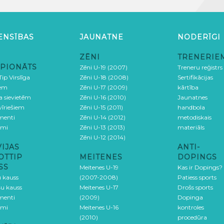
ENSĪBAS
JAUNATNE
NODERĪGI
ZĒNI
TRENERIE
PIONĀTS
Zēni U-19 (2007)
Treneru reģistrs
ip Virslīga
Zēni U-18 (2008)
Sertifikācijas
iem
Zēni U-17 (2009)
kārtība
ga sievietēm
Zēni U-16 (2010)
Jaunatnes
 vīriešiem
Zēni U-15 (2011)
handbola
menti
Zēni U-14 (2012)
metodiskais
umi
Zēni U-13 (2013)
materiāls
Zēni U-12 (2014)
VIJAS
ANTI-
OTTIP
MEITENES
DOPINGS
SS
Meitenes U-19
Kas ir Dopings?
u kauss
(2007-2008)
Patiess sports
šu kauss
Meitenes U-17
Drošs sports
menti
(2009)
Dopinga
umi
Meitenes U-16
kontroles
(2010)
procedūra