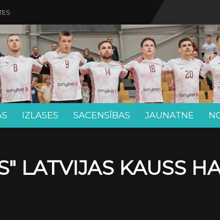
TES
AS
IZLASES
SACENSĪBAS
JAUNATNE
N
" LATVIJAS KAUSS H