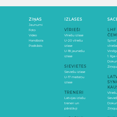
ZIŅAS
IZLASES
SAC
Jaunumi
VĪRIEŠI
LHF
Foto
ČEM
Video
Vīriešu izlase
Handbola
U-20 vīriešu
SynotT
Podkāsts
izlase
vīrieš
U-18 jauniešu
Virslī
izlase
1. līga
Doku
SIEVIETES
Ziņoj
Sieviešu izlase
LAT
U-17 meiteņu
SYN
izlase
KAU
TRENERI
Vīrieš
Latvijas izlašu
Sievie
treneri un
Doku
pārstāvji
Ziņoj