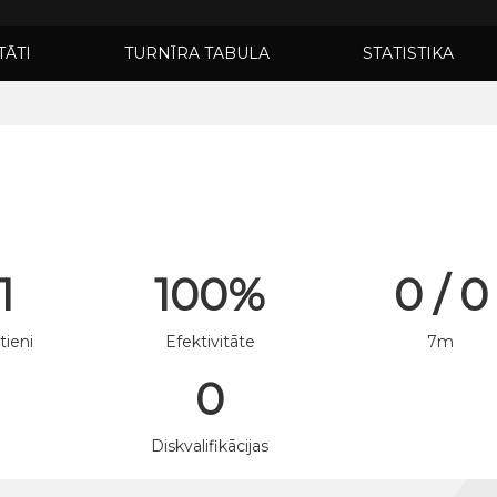
TĀTI
TURNĪRA TABULA
STATISTIKA
1
100%
0 / 0
tieni
Efektivitāte
7m
0
n
Diskvalifikācijas