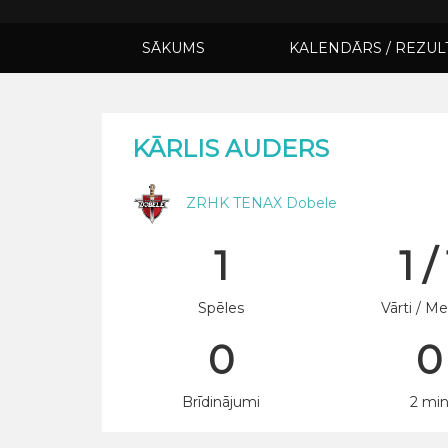
SĀKUMS
KALENDĀRS / REZUL
KĀRLIS AUDERS
ZRHK TENAX Dobele
1
1 / 
Spēles
Vārti / Me
0
0
Brīdinājumi
2 mi