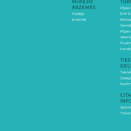
MŪSĒJIE
TUR
ĀRZEMĒS
Rīgas
Mūsējie
EHF E
ārzemēs
Baltija
Sievieš
Rīgas
Veterā
Pludm
handb
TIES
DEL
Tiesne
Delegā
Nozīm
CITA
INF
Sporti
Trener