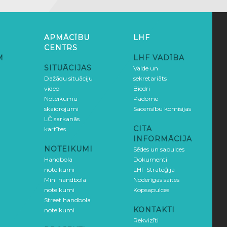
APMĀCĪBU
LHF
CENTRS
M
LHF VADĪBA
SITUĀCIJAS
Valde un
Dažādu situāciju
sekretariāts
video
Biedri
Noteikumu
Padome
skaidrojumi
Sacensību komisijas
LČ sarkanās
CITA
kartītes
INFORMĀCIJA
NOTEIKUMI
Sēdes un sapulces
Handbola
Dokumenti
noteikumi
LHF Stratēģija
Mini handbola
Noderīgas saites
noteikumi
Kopsapulces
Street handbola
KONTAKTI
noteikumi
Rekvizīti