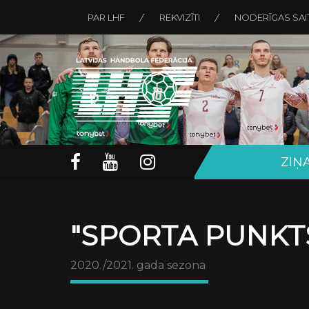
PAR LHF
REKVIZĪTI
NODERĪGAS SAI
ZIŅ
"SPORTA PUNKTS
2020./2021. gada sezona