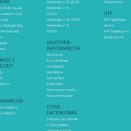
NĪRI
Meitenes U-15 (2011)
Dokumenti
 Domes kauss
Meitenes U-14
IHF
uropean Cup
(2012)
s līga
Meitenes U-13 (2013)
IHF Izglītības
u Baltijas līga
Meitenes U-12
centrs
 čempionāts
(2014)
IHF noteikumu
ni
skaidrojumi
SAISTOŠĀ
ales
INFORMĀCIJA
ols
Nolikums
NEŠI /
Kur trenēties
EGĀTI
handbolā?
ši
Handbola
ti
apmācība
ējumi
Kalendārs
Kontrolnormatīvi
Dokumentācija
ORMĀCIJA
CITAS
stu reģistrs
SACENSĪBAS
u reģistrs
Latvijas Jaunatnes
X Olimpiāde
Valmiera 2026