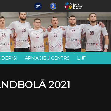
ODERĪGI
APMĀCĪBU CENTRS
LHF
ANDBOLĀ 2021