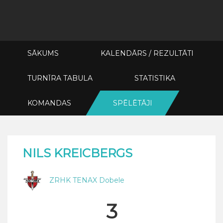
SĀKUMS
KALENDĀRS / REZULTĀTI
TURNĪRA TABULA
STATISTIKA
KOMANDAS
SPĒLĒTĀJI
NILS KREICBERGS
ZRHK TENAX Dobele
3