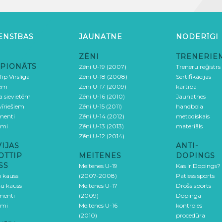
ENSĪBAS
JAUNATNE
NODERĪGI
ZĒNI
TRENERIE
PIONĀTS
Zēni U-19 (2007)
Treneru reģistrs
ip Virslīga
Zēni U-18 (2008)
Sertifikācijas
iem
Zēni U-17 (2009)
kārtība
ga sievietēm
Zēni U-16 (2010)
Jaunatnes
 vīriešiem
Zēni U-15 (2011)
handbola
menti
Zēni U-14 (2012)
metodiskais
umi
Zēni U-13 (2013)
materiāls
Zēni U-12 (2014)
VIJAS
ANTI-
OTTIP
MEITENES
DOPINGS
SS
Meitenes U-19
Kas ir Dopings?
u kauss
(2007-2008)
Patiess sports
šu kauss
Meitenes U-17
Drošs sports
menti
(2009)
Dopinga
umi
Meitenes U-16
kontroles
(2010)
procedūra