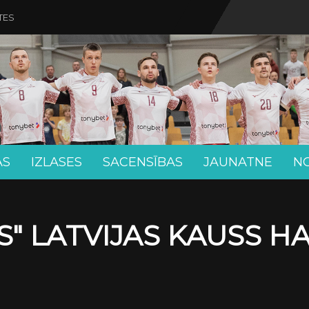
TES
AS
IZLASES
SACENSĪBAS
JAUNATNE
N
" LATVIJAS KAUSS H