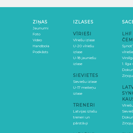
ZIŅAS
IZLASES
SAC
Jaunumi
VĪRIEŠI
LHF
Foto
ČEM
Video
Vīriešu izlase
Handbola
U-20 vīriešu
SynotT
Podkāsts
izlase
vīrieš
U-18 jauniešu
Virslī
izlase
1. līga
Doku
SIEVIETES
Ziņoj
Sieviešu izlase
LAT
U-17 meiteņu
SYN
izlase
KAU
TRENERI
Vīrieš
Latvijas izlašu
Sievie
treneri un
Doku
pārstāvji
Ziņoj