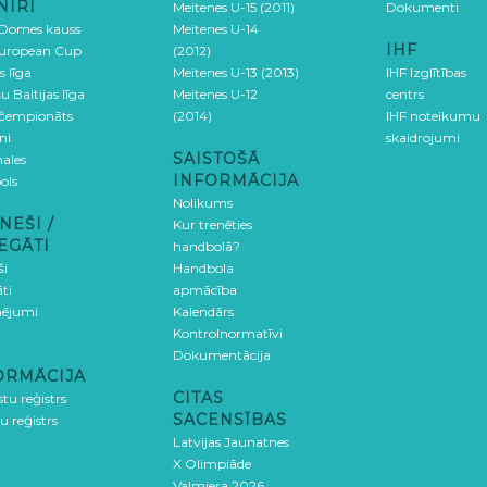
NĪRI
Meitenes U-15 (2011)
Dokumenti
 Domes kauss
Meitenes U-14
IHF
uropean Cup
(2012)
s līga
Meitenes U-13 (2013)
IHF Izglītības
u Baltijas līga
Meitenes U-12
centrs
 čempionāts
(2014)
IHF noteikumu
ni
skaidrojumi
SAISTOŠĀ
ales
INFORMĀCIJA
ols
Nolikums
NEŠI /
Kur trenēties
EGĀTI
handbolā?
ši
Handbola
ti
apmācība
ējumi
Kalendārs
Kontrolnormatīvi
Dokumentācija
ORMĀCIJA
CITAS
stu reģistrs
SACENSĪBAS
u reģistrs
Latvijas Jaunatnes
X Olimpiāde
Valmiera 2026