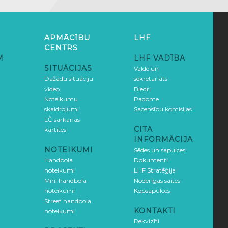
APMĀCĪBU
LHF
CENTRS
M
LHF VADĪBA
SITUĀCIJAS
Valde un
Dažādu situāciju
sekretariāts
video
Biedri
Noteikumu
Padome
skaidrojumi
Sacensību komisijas
LČ sarkanās
CITA
kartītes
INFORMĀCIJA
NOTEIKUMI
Sēdes un sapulces
Handbola
Dokumenti
noteikumi
LHF Stratēģija
Mini handbola
Noderīgas saites
noteikumi
Kopsapulces
Street handbola
KONTAKTI
noteikumi
Rekvizīti