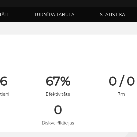
TĀTI
TURNĪRA TABULA
STATISTIKA
 6
67%
0 / 0
tieni
Efektivitāte
7m
0
n
Diskvalifikācijas