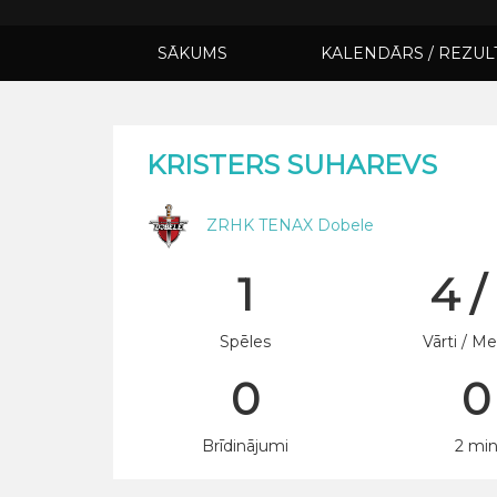
SĀKUMS
KALENDĀRS / REZUL
KRISTERS SUHAREVS
ZRHK TENAX Dobele
1
4 /
Spēles
Vārti / Me
0
0
Brīdinājumi
2 mi