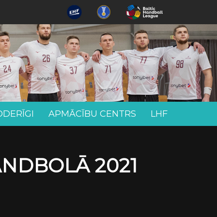
ODERĪGI
APMĀCĪBU CENTRS
LHF
ANDBOLĀ 2021