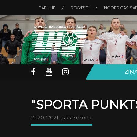
PAR LHF
REKVIZĪTI
NODERĪGAS SAI
ZIŅ
"SPORTA PUNKTS
2020./2021. gada sezona