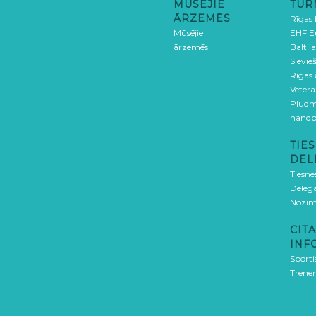
MŪSĒJIE
TUR
ĀRZEMĒS
Rīgas
Mūsējie
EHF E
ārzemēs
Baltija
Sievieš
Rīgas
Veterā
Pludm
handb
TIES
DEL
Tiesne
Delegā
Nozīm
CITA
INF
Sporti
Trener